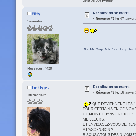
de la part de Pyrène
Re: allez on se marre !
fifty
«
Réponse #1 le:
07 janvier 
Vénérable
Blue Mic Wap Belli Puce Jump Java
Messages: 4429
Re: allez on se marre !
heklyps
«
Réponse #2 le:
16 janvier 
Intermédiaire
QUE DEVIENNENT LES 4 
POUR CERTAINS EN CE MOMEN
CE MOIS DE JANVIER Où LE
MEILLEURS.
ET ENVISAGEZ-VOUS DE RE
A L'ASCENSION ?
BISOUS A TOUS DES NIMOISE