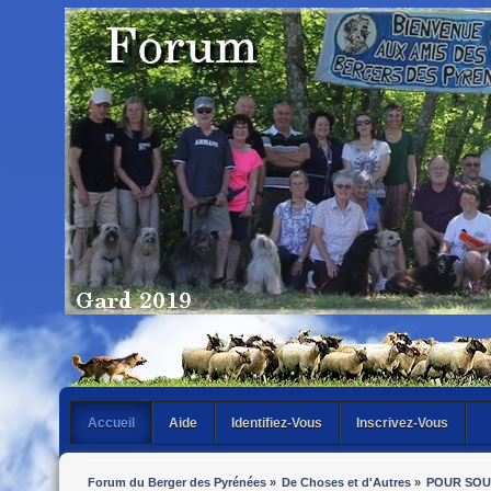
Accueil
Aide
Identifiez-Vous
Inscrivez-Vous
Forum du Berger des Pyrénées
»
De Choses et d'Autres
»
POUR SOU