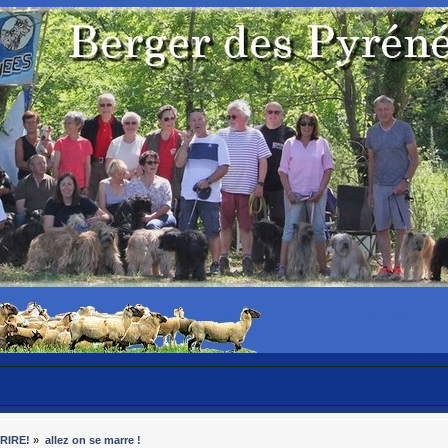
RIRE!
»
allez on se marre !