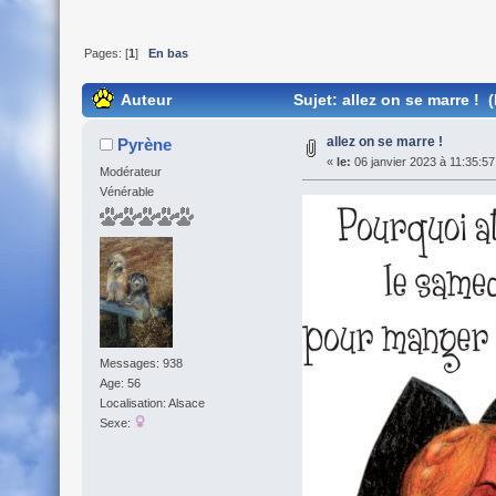
Pages: [
1
]
En bas
Auteur
Sujet: allez on se marre ! 
allez on se marre !
Pyrène
«
le:
06 janvier 2023 à 11:35:57
Modérateur
Vénérable
Messages: 938
Age: 56
Localisation: Alsace
Sexe: