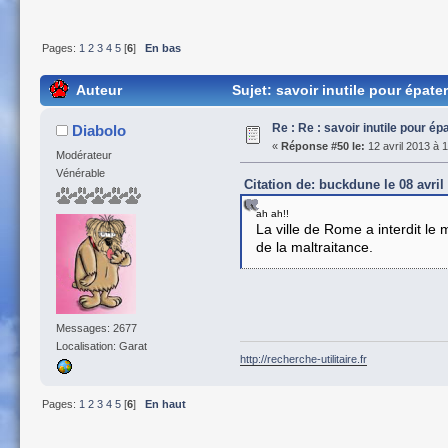
Pages:
1
2
3
4
5
[
6
]
En bas
Auteur
Sujet: savoir inutile pour épate
Re : Re : savoir inutile pour ép
Diabolo
«
Réponse #50 le:
12 avril 2013 à 
Modérateur
Vénérable
Citation de: buckdune le 08 avril
ah ah!!
La ville de Rome a interdit l
de la maltraitance.
Messages: 2677
Localisation: Garat
http://recherche-utilitaire.fr
Pages:
1
2
3
4
5
[
6
]
En haut