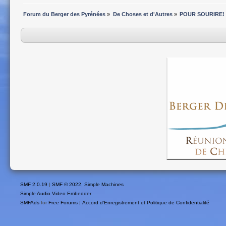
Forum du Berger des Pyrénées
»
De Choses et d'Autres
»
POUR SOURIRE!
SMF 2.0.19
|
SMF © 2022
,
Simple Machines
Simple Audio Video Embedder
SMFAds
for
Free Forums
|
Accord d'Enregistrement et Politique de Confidentialité