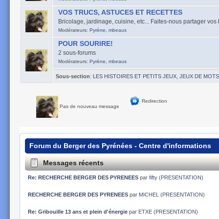
VOS TRUCS, ASTUCES ET RECETTES
Bricolage, jardinage, cuisine, etc... Faites-nous partager vo
Modérateurs:
Pyrène
,
mbeaus
POUR SOURIRE!
2 sous-forums
Modérateurs:
Pyrène
,
mbeaus
Sous-section
:
LES HISTOIRES ET PETITS JEUX
,
JEUX DE MOTS
Redirection
Pas de nouveau message
Forum du Berger des Pyrénées - Centre d'informations
Messages récents
Re: RECHERCHE BERGER DES PYRENEES
par
fifty
(
PRESENTATION
)
RECHERCHE BERGER DES PYRENEES
par
MICHEL
(
PRESENTATION
)
Re: Gribouille 13 ans et plein d'énergie
par
ETXE
(
PRESENTATION
)