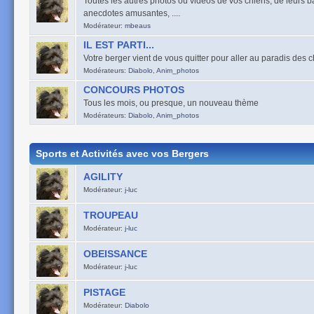
Toutes les autres photos ou vidéos de vos chiens, de leurs ba
anecdotes amusantes, ....
Modérateur:
mbeaus
IL EST PARTI...
Votre berger vient de vous quitter pour aller au paradis des 
Modérateurs:
Diabolo
,
Anim_photos
CONCOURS PHOTOS
Tous les mois, ou presque, un nouveau thème
Modérateurs:
Diabolo
,
Anim_photos
Sports et Activités avec vos Bergers
AGILITY
Modérateur:
j-luc
TROUPEAU
Modérateur:
j-luc
OBEISSANCE
Modérateur:
j-luc
PISTAGE
Modérateur:
Diabolo