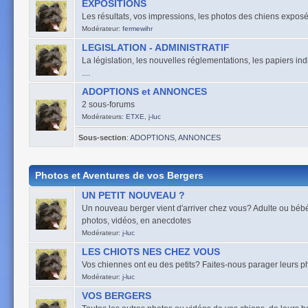
EXPOSITIONS
Les résultats, vos impressions, les photos des chiens exposés
Modérateur:
fermewihr
LEGISLATION - ADMINISTRATIF
La législation, les nouvelles réglementations, les papiers ind
....
ADOPTIONS et ANNONCES
2 sous-forums
Modérateurs:
ETXE
,
j-luc
Sous-section
:
ADOPTIONS
,
ANNONCES
Photos et Aventures de vos Bergers
UN PETIT NOUVEAU ?
Un nouveau berger vient d'arriver chez vous? Adulte ou bébé,
photos, vidéos, en anecdotes
Modérateur:
j-luc
LES CHIOTS NES CHEZ VOUS
Vos chiennes ont eu des petits? Faites-nous parager leurs pho
Modérateur:
j-luc
VOS BERGERS