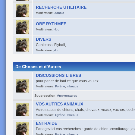
RECHERCHE UTILITAIRE
Modérateur:
Diabolo
OBE RYTHMEE
Modérateur:
j-luc
DIVERS
Canicross, Flyball, .....
Modérateur:
j-luc
De Choses et d'Autres
DISCUSSIONS LIBRES
pour parler de tout ce que vous voulez
Modérateurs:
Pyrène
,
mbeaus
Sous-section
:
Anniversaires
VOS AUTRES ANIMAUX
Autres races de chiens, chats, chevaux, veaux, vaches, cocho
Modérateurs:
Pyrène
,
mbeaus
ENTRAIDE
Partagez ici vos recherches : garde de chien, covoiturage, etc .
Modérateurs:
Pyrène
,
mbeaus