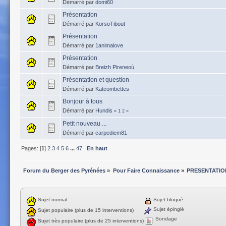
Démarré par
domi60
Présentation
Démarré par
KorsoTibout
Présentation
Démarré par
1animalove
Présentation
Démarré par
Breizh Pireneoù
Présentation et question
Démarré par
Katcombettes
Bonjour à tous
Démarré par
Hundis
«
1
2
»
Petit nouveau ...
Démarré par
carpediem81
Pages: [
1
]
2
3
4
5
6
...
47
En haut
Forum du Berger des Pyrénées
»
Pour Faire Connaissance
»
PRESENTATIO
Sujet normal
Sujet bloqué
Sujet épinglé
Sujet populaire (plus de 15 interventions)
Sondage
Sujet très populaire (plus de 25 interventions)