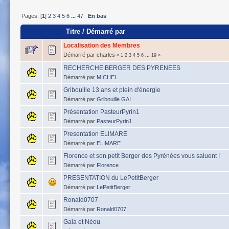
Pages: [
1
]
2
3
4
5
6
...
47
En bas
Titre
/
Démarré par
Localisation des Membres
Démarré par charles
«
1
2
3
4
5
6
...
19
»
RECHERCHE BERGER DES PYRENEES
Démarré par
MICHEL
Gribouille 13 ans et plein d'énergie
Démarré par
Gribouille GAI
Présentation PasteurPyrin1
Démarré par
PasteurPyrin1
Presentation ELIMARE
Démarré par
ELIMARE
Florence et son petit Berger des Pyrénées vous saluent !
Démarré par
Florence
PRESENTATION du LePetitBerger
Démarré par
LePetitBerger
Ronald0707
Démarré par
Ronald0707
Gala et Néou