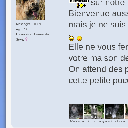
sur notre 
Bienvenue aussi
mais je ne suis
Messages: 10969
Age: 78
Localisation: Normandie
Sexe:
Elle ne vous fer
votre maison d
On attend des p
cette petite pu
S'il n'y a pas de chien au paradis, alors à m