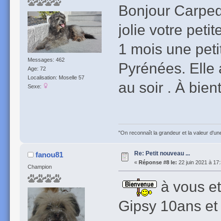
Bonjour Carpe
jolie votre pet
1 mois une peti
Messages: 462
Pyrénées. Elle 
Age: 72
Localisation: Moselle 57
au soir . À bien
Sexe:
"On reconnaît la grandeur et la valeur d'un
Re: Petit nouveau ...
fanou81
«
Réponse #8 le:
22 juin 2021 à 17
Champion
à vous et
Gipsy 10ans et