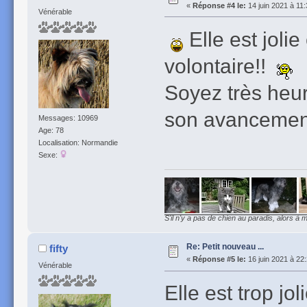
«
Réponse #4 le:
14 juin 2021 à 11:
Vénérable
Elle est jol
volontaire!!
Soyez très heur
son avancement
Messages: 10969
Age: 78
Localisation: Normandie
Sexe:
S'il n'y a pas de chien au paradis, alors à m
Re: Petit nouveau ...
fifty
«
Réponse #5 le:
16 juin 2021 à 22
Vénérable
Elle est trop jo