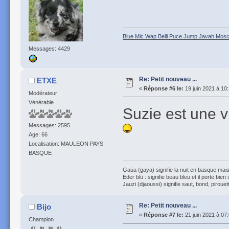
Blue Mic Wap Belli Puce Jump Javah Mosca
Messages: 4429
Re: Petit nouveau ...
ETXE
«
Réponse #6 le:
19 juin 2021 à 10
Modérateur
Vénérable
Suzie est une v
Messages: 2595
Age: 66
Localisation: MAULEON PAYS
BASQUE
Gaüa (gaya) signifie la nuit en basque mais 
Eder blü : signifie beau bleu et il porte bien
Jauzi (djaoussi) signifie saut, bond, pirouett
Re: Petit nouveau ...
Bijo
«
Réponse #7 le:
21 juin 2021 à 07
Champion