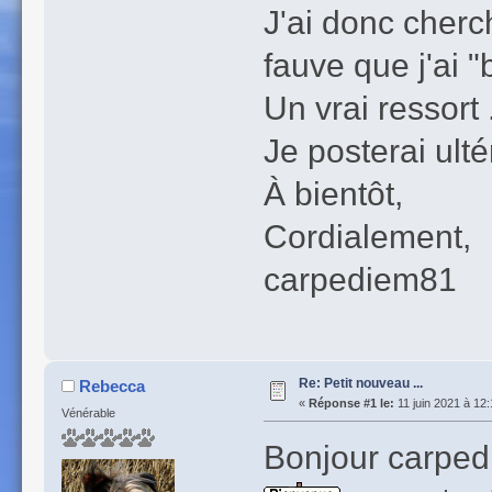
J'ai donc cherc
fauve que j'ai "
Un vrai ressort 
Je posterai ult
À bientôt,
Cordialement,
carpediem81
Re: Petit nouveau ...
Rebecca
«
Réponse #1 le:
11 juin 2021 à 12:
Vénérable
Bonjour carpedi