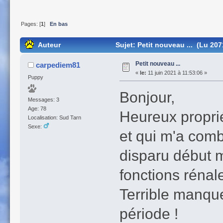
Pages: [
1
]
En bas
Auteur
Sujet: Petit nouveau ... (Lu 207
Petit nouveau ...
carpediem81
«
le:
11 juin 2021 à 11:53:06 »
Puppy
Bonjour,
Messages: 3
Age: 78
Heureux proprié
Localisation: Sud Tarn
Sexe:
et qui m'a combl
disparu début 
fonctions rénal
Terrible manque
période !