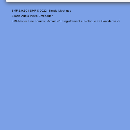
SMF 2.0.19
|
SMF © 2022
,
Simple Machines
Simple Audio Video Embedder
SMFAds
for
Free Forums
|
Accord d'Enregistrement et Politique de Confidentialité