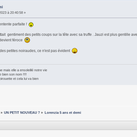
mi
023 à 20:40:58 »
'entente parfaite !
ttait gentiment des petits coups sur la tête avec sa truffe . Jauzi est plus gentille ave
e devient féroce
 des petites noiraudes, ce n'est pas évident
e mais elle a ensoleillé notre vie
te bien son nom !!!!
pirouette et cela lui va bien
»
UN PETIT NOUVEAU ?
»
Lorenzia 5 ans et demi