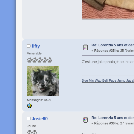
Re: Lorenzia 5 ans et de
fifty
«
Réponse #35 le:
25 févrie
Vénérable
C'est une jolie photo,chacun so
Blue Mic Wap Belli Puce Jump Java
Messages: 4429
Re: Lorenzia 5 ans et de
Josie90
«
Réponse #36 le:
27 févrie
Jeune