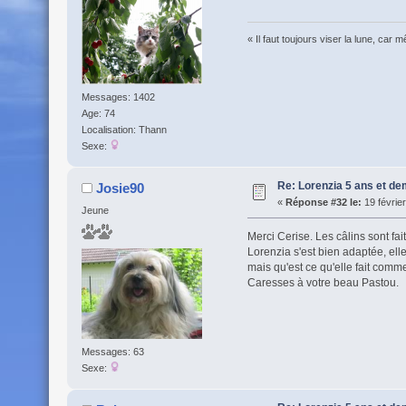
« Il faut toujours viser la lune, car
Messages: 1402
Age: 74
Localisation: Thann
Sexe:
Re: Lorenzia 5 ans et de
Josie90
«
Réponse #32 le:
19 février
Jeune
Merci Cerise. Les câlins sont fait
Lorenzia s'est bien adaptée, ell
mais qu'est ce qu'elle fait comme
Caresses à votre beau Pastou.
Messages: 63
Sexe: