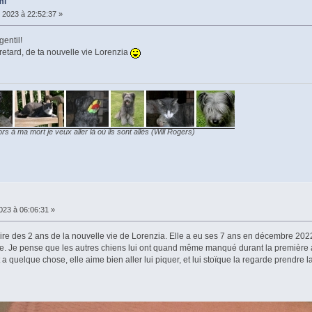
mi
r 2023 à 22:52:37 »
gentil!
retard, de ta nouvelle vie Lorenzia
ors à ma mort je veux aller là où ils sont allés (Will Rogers)
023 à 06:06:31 »
re des 2 ans de la nouvelle vie de Lorenzia. Elle a eu ses 7 ans en décembre 2022,
ille. Je pense que les autres chiens lui ont quand même manqué durant la première 
t a quelque chose, elle aime bien aller lui piquer, et lui stoïque la regarde prendre l