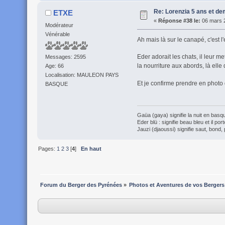
Re: Lorenzia 5 ans et de
ETXE
«
Réponse #38 le:
06 mars 2
Modérateur
Vénérable
Ah mais là sur le canapé, c'est l
Eder adorait les chats, il leur me
Messages: 2595
la nourriture aux abords, là ell
Age: 66
Localisation: MAULEON PAYS
Et je confirme prendre en photo
BASQUE
Gaüa (gaya) signifie la nuit en basqu
Eder blü : signifie beau bleu et il por
Jauzi (djaoussi) signifie saut, bond, 
Pages:
1
2
3
[
4
]
En haut
Forum du Berger des Pyrénées
»
Photos et Aventures de vos Bergers