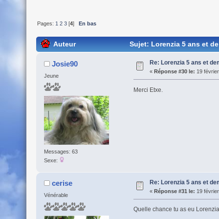
Pages:
1
2
3
[
4
]
En bas
Auteur
Sujet: Lorenzia 5 ans et d
Re: Lorenzia 5 ans et de
Josie90
«
Réponse #30 le:
19 févrie
Jeune
Merci Etxe.
Messages: 63
Sexe:
Re: Lorenzia 5 ans et de
cerise
«
Réponse #31 le:
19 févrie
Vénérable
Quelle chance tu as eu Lorenzia d