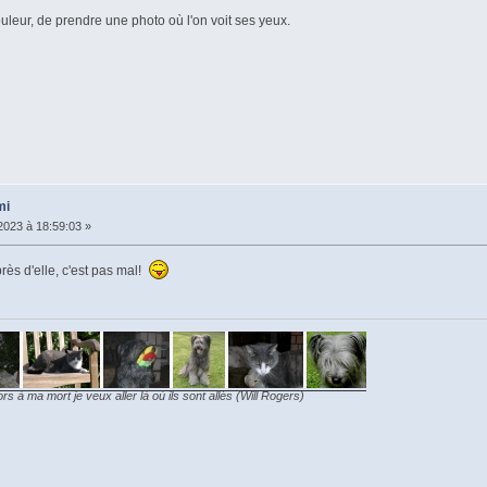
leur, de prendre une photo où l'on voit ses yeux.
mi
023 à 18:59:03 »
ès d'elle, c'est pas mal!
ors à ma mort je veux aller là où ils sont allés (Will Rogers)