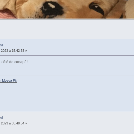
mi
r 2023 à 15:42:53 »
n côté de canapé!
h Mosca Pitt
mi
r 2023 à 05:48:54 »