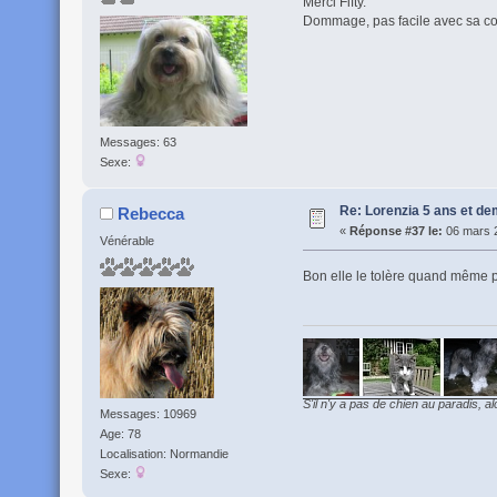
Merci Fifty.
Dommage, pas facile avec sa cou
Messages: 63
Sexe:
Re: Lorenzia 5 ans et de
Rebecca
«
Réponse #37 le:
06 mars 2
Vénérable
Bon elle le tolère quand même pr
S'il n'y a pas de chien au paradis, al
Messages: 10969
Age: 78
Localisation: Normandie
Sexe: