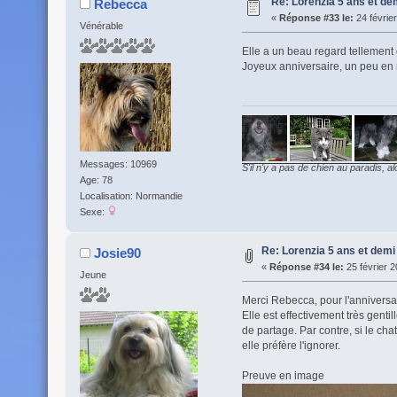
Re: Lorenzia 5 ans et de
Rebecca
«
Réponse #33 le:
24 févrie
Vénérable
Elle a un beau regard tellement 
Joyeux anniversaire, un peu en 
Messages: 10969
S'il n'y a pas de chien au paradis, al
Age: 78
Localisation: Normandie
Sexe:
Re: Lorenzia 5 ans et demi
Josie90
«
Réponse #34 le:
25 février 2
Jeune
Merci Rebecca, pour l'anniversai
Elle est effectivement très gent
de partage. Par contre, si le cha
elle préfère l'ignorer.
Preuve en image