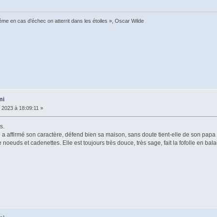
 même en cas d’échec on atterrit dans les étoiles », Oscar Wilde
mi
 2023 à 18:09:11 »
s.
e a affirmé son caractère, défend bien sa maison, sans doute tient-elle de son papa 
 noeuds et cadenettes. Elle est toujours très douce, très sage, fait la fofolle en bala