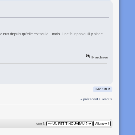
c eux depuis qu'elle est seule... mais il ne faut pas qu'il y ait de
IP archivée
IMPRIMER
« précédent
suivant »
Aller à: