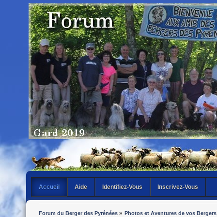
Accueil
Aide
Identifiez-Vous
Inscrivez-Vous
Forum du Berger des Pyrénées
»
Photos et Aventures de vos Bergers