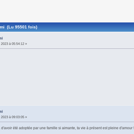
emi (Lu 95501 fois)
mi
r 2023 à 05:54:12 »
mi
r 2023 à 09:03:05 »
'avoir été adoptée par une famille si aimante, ta vie à présent est pleine d'amour !