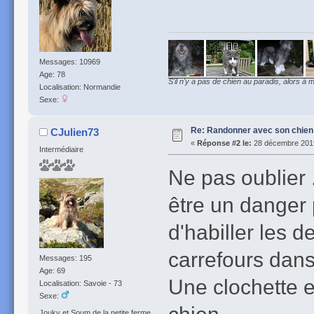
Messages: 10969
Age: 78
S'il n'y a pas de chien au paradis, alors à m
Localisation: Normandie
Sexe:
Re: Randonner avec son chien
CJulien73
«
Réponse #2 le:
28 décembre 2019
Intermédiaire
Ne pas oublier 
être un danger p
d'habiller les d
carrefours dans
Messages: 195
Age: 69
Une clochette e
Localisation: Savoie - 73
Sexe:
chien.
Jouky et Soum de la petite ferme