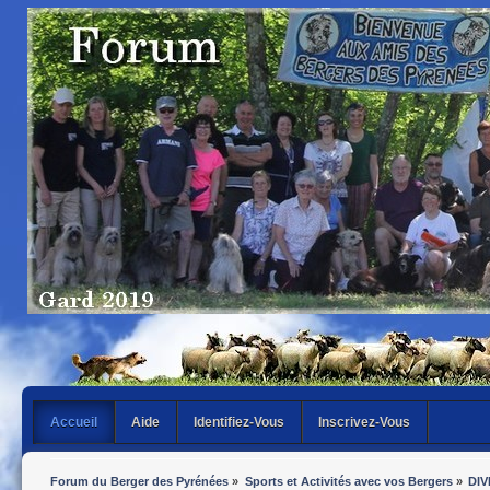
Accueil
Aide
Identifiez-Vous
Inscrivez-Vous
Forum du Berger des Pyrénées
»
Sports et Activités avec vos Bergers
»
DIV