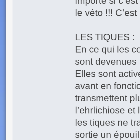
importe si c’es
le véto !!! C’e
LES TIQUES :
En ce qui les c
sont devenues no
Elles sont acti
avant en foncti
transmettent p
l’ehrlichiose e
les tiques ne t
sortie un époui