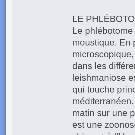
LE PHLÉBOTO
Le phlébotome 
moustique. En pi
microscopique, l
dans les différ
leishmaniose es
qui touche prin
méditerranéen. 
matin sur une 
est une zoonose