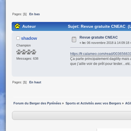
Pages: [
1
]
En bas
Auteur
Sujet: Revue gratuite CNEAC (L
Revue gratuite CNEAC
shadow
«
le:
06 novembre 2018 à 14:09:18 
Champion
https://fr.calameo.com/read/003656
Ça parle principalement dagility mais a
Messages: 638
que j’aille voir de prêt pour tester....etc.
Pages: [
1
]
En haut
Forum du Berger des Pyrénées
»
Sports et Activités avec vos Bergers
»
AGI