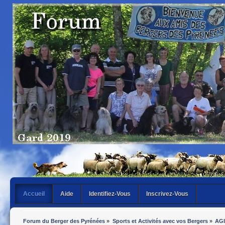
Accueil
Aide
Identifiez-Vous
Inscrivez-Vous
Forum du Berger des Pyrénées
»
Sports et Activités avec vos Bergers
»
AGI