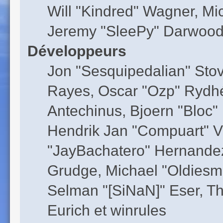
Will "Kindred" Wagner, M
Jeremy "SleePy" Darwood 
Développeurs
Jon "Sesquipedalian" Stov
Rayes, Oscar "Ozp" Rydhé
Antechinus, Bjoern "Bloc"
Hendrik Jan "Compuart" V
"JayBachatero" Hernandez
Grudge, Michael "Oldiesm
Selman "[SiNaN]" Eser, Th
Eurich et winrules