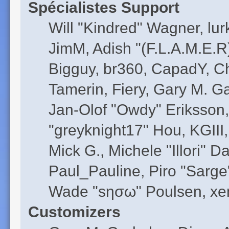
Spécialistes Support
Will "Kindred" Wagner, lurk
JimM, Adish "(F.L.A.M.E.R)
Bigguy, br360, CapadY, C
Tamerin, Fiery, Gary M. G
Jan-Olof "Owdy" Eriksson,
"greyknight17" Hou, KGIII,
Mick G., Michele "Illori" D
Paul_Pauline, Piro "Sarge
Wade "sησω" Poulsen, xen
Customizers