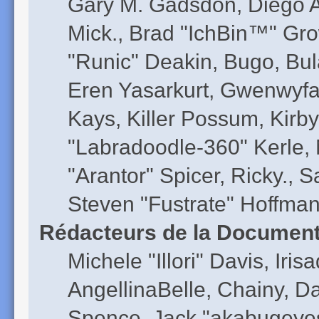
Gary M. Gadsdon, Diego A
Mick., Brad "IchBin™" G
"Runic" Deakin, Bugo, Bul
Eren Yasarkurt, Gwenwyfa
Kays, Killer Possum, Kir
"Labradoodle-360" Kerle, 
"Arantor" Spicer, Ricky.,
Steven "Fustrate" Hoffman
Rédacteurs de la Document
Michele "Illori" Davis, Ir
AngellinaBelle, Chainy, D
Spence, Jack "akabugeyes"