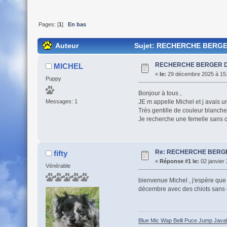
Pages: [
1
]
En bas
Auteur
Sujet: RECHERCHE BERGER
RECHERCHE BERGER 
MICHEL
«
le:
29 décembre 2025 à 15:
Puppy
Bonjour à tous ,
JE m appelle Michel et j avais u
Messages: 1
Très gentille de couleur blanche
Je recherche une femelle sans 
Re: RECHERCHE BERG
fifty
«
Réponse #1 le:
02 janvier 
Vénérable
bienvenue Michel , j'espère que 
décembre avec des chiots sans qu
Blue Mic Wap Belli Puce Jump Java