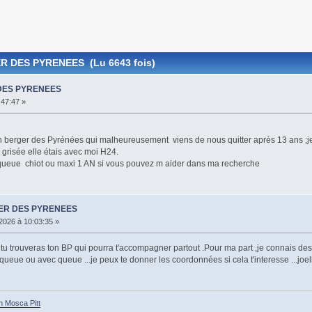
 DES PYRENEES (Lu 6643 fois)
DES PYRENEES
47:47 »
n berger des Pyrénées qui malheureusement viens de nous quitter après 13 ans ;je l
 grisée elle étais avec moi H24.
queue chiot ou maxi 1 AN si vous pouvez m aider dans ma recherche
ER DES PYRENEES
2026 à 10:03:35 »
tu trouveras ton BP qui pourra t'accompagner partout .Pour ma part ,je connais des
eue ou avec queue ...je peux te donner les coordonnées si cela t'interesse ...joel
h Mosca Pitt