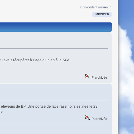
« précédent
suivant »
IMPRIMER
 avais récupérer à l' age d un an à la SPA .
IP archivée
 éleveurs de BP .Une portée de face rase noirs est née le 29
le
IP archivée