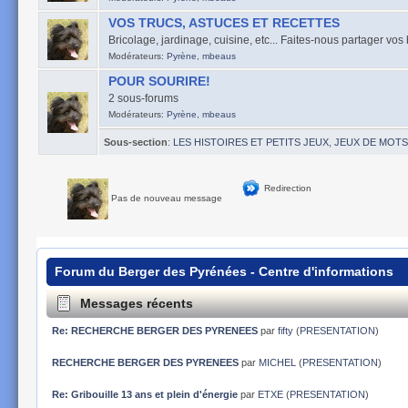
VOS TRUCS, ASTUCES ET RECETTES
Bricolage, jardinage, cuisine, etc... Faites-nous partager vo
Modérateurs:
Pyrène
,
mbeaus
POUR SOURIRE!
2 sous-forums
Modérateurs:
Pyrène
,
mbeaus
Sous-section
:
LES HISTOIRES ET PETITS JEUX
,
JEUX DE MOTS
Redirection
Pas de nouveau message
Forum du Berger des Pyrénées - Centre d'informations
Messages récents
Re: RECHERCHE BERGER DES PYRENEES
par
fifty
(
PRESENTATION
)
RECHERCHE BERGER DES PYRENEES
par
MICHEL
(
PRESENTATION
)
Re: Gribouille 13 ans et plein d'énergie
par
ETXE
(
PRESENTATION
)