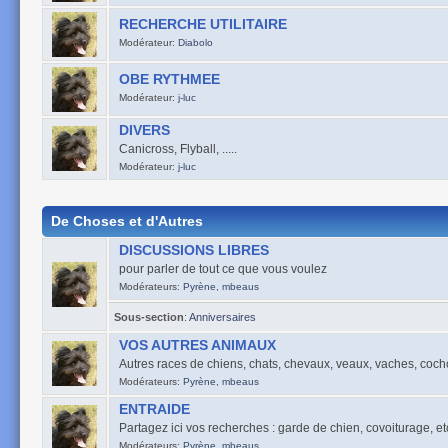
RECHERCHE UTILITAIRE
Modérateur:
Diabolo
OBE RYTHMEE
Modérateur:
j-luc
DIVERS
Canicross, Flyball, .....
Modérateur:
j-luc
De Choses et d'Autres
DISCUSSIONS LIBRES
pour parler de tout ce que vous voulez
Modérateurs:
Pyrène
,
mbeaus
Sous-section
:
Anniversaires
VOS AUTRES ANIMAUX
Autres races de chiens, chats, chevaux, veaux, vaches, cocho
Modérateurs:
Pyrène
,
mbeaus
ENTRAIDE
Partagez ici vos recherches : garde de chien, covoiturage, etc .
Modérateurs:
Pyrène
,
mbeaus