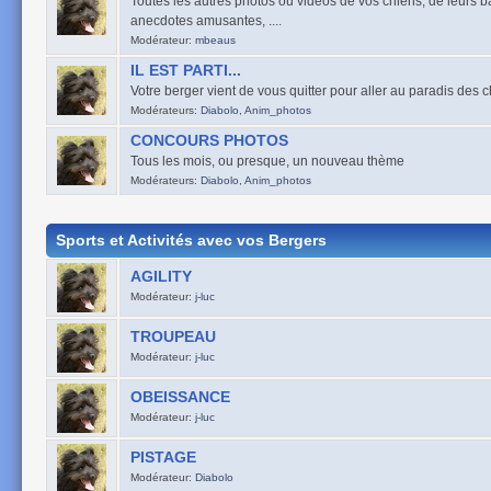
Toutes les autres photos ou vidéos de vos chiens, de leurs ba
anecdotes amusantes, ....
Modérateur:
mbeaus
IL EST PARTI...
Votre berger vient de vous quitter pour aller au paradis des 
Modérateurs:
Diabolo
,
Anim_photos
CONCOURS PHOTOS
Tous les mois, ou presque, un nouveau thème
Modérateurs:
Diabolo
,
Anim_photos
Sports et Activités avec vos Bergers
AGILITY
Modérateur:
j-luc
TROUPEAU
Modérateur:
j-luc
OBEISSANCE
Modérateur:
j-luc
PISTAGE
Modérateur:
Diabolo