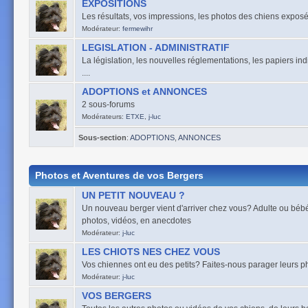
EXPOSITIONS
Les résultats, vos impressions, les photos des chiens exposés
Modérateur:
fermewihr
LEGISLATION - ADMINISTRATIF
La législation, les nouvelles réglementations, les papiers ind
....
ADOPTIONS et ANNONCES
2 sous-forums
Modérateurs:
ETXE
,
j-luc
Sous-section
:
ADOPTIONS
,
ANNONCES
Photos et Aventures de vos Bergers
UN PETIT NOUVEAU ?
Un nouveau berger vient d'arriver chez vous? Adulte ou bébé,
photos, vidéos, en anecdotes
Modérateur:
j-luc
LES CHIOTS NES CHEZ VOUS
Vos chiennes ont eu des petits? Faites-nous parager leurs pho
Modérateur:
j-luc
VOS BERGERS