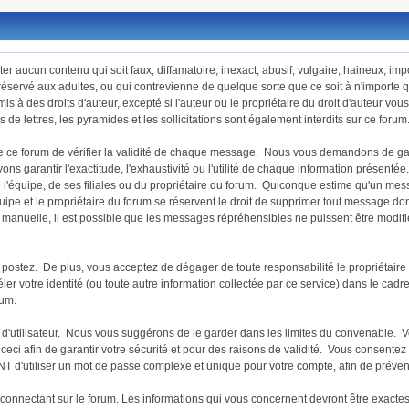
ter aucun contenu qui soit faux, diffamatoire, inexact, abusif, vulgaire, haineux, i
éservé aux adultes, ou qui contrevienne de quelque sorte que ce soit à n'importe que
à des droits d'auteur, excepté si l'auteur ou le propriétaire du droit d'auteur vous
s de lettres, les pyramides et les sollicitations sont également interdits sur ce forum
re de ce forum de vérifier la validité de chaque message. Nous vous demandons de g
garantir l'exactitude, l'exhaustivité ou l'utilité de chaque information présent
'équipe, de ses filiales ou du propriétaire du forum. Quiconque estime qu'un mess
e et le propriétaire du forum se réservent le droit de supprimer tout message dont
ure manuelle, il est possible que les messages répréhensibles ne puissent être mod
tez. De plus, vous acceptez de dégager de toute responsabilité le propriétaire de
véler votre identité (ou toute autre information collectée par ce service) dans le ca
rum.
nom d'utilisateur. Nous vous suggérons de le garder dans les limites du convenabl
i afin de garantir votre sécurité et pour des raisons de validité. Vous consentez 
tiliser un mot de passe complexe et unique pour votre compte, afin de prévenir l
s connectant sur le forum. Les informations qui vous concernent devront être exacte