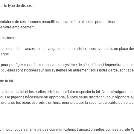
s le type de dispositif
t certaines de ces données recueillies peuvent être utilisées pour estimer
de votre emplacement.
llectons :
in d'empêcher l'accès ou la divulgation non autorisée, nous avons mis en place de
 ligne.
our protéger vos informations, aucun système de sécurité n'est impénétrable et en 
 qu'elles sont stockées sur nos systèmes ou autrement sous notre garde, sont absol
 la loi :
ion de la loi et les parties privées pour faire respecter la loi. Nous divulgueron
nous le jugeons nécessaire ou approprié, à notre seule discrétion, pour répondre au
roits ou les biens et droits d'un tiers, pour protéger la sécurité du public ou de 
in, pour vous transmettre des communications transactionnelles ou liées au site 