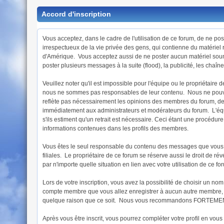
Accord d'inscription
Vous acceptez, dans le cadre de l'utilisation de ce forum, de ne pos
irrespectueux de la vie privée des gens, qui contienne du matériel r
d'Amérique. Vous acceptez aussi de ne poster aucun matériel soumis 
poster plusieurs messages à la suite (flood), la publicité, les chaîne
Veuillez noter qu'il est impossible pour l'équipe ou le propriétai
nous ne sommes pas responsables de leur contenu. Nous ne pouvons 
reflète pas nécessairement les opinions des membres du forum, de l
immédiatement aux administrateurs et modérateurs du forum. L'équip
s'ils estiment qu'un retrait est nécessaire. Ceci étant une procéd
informations contenues dans les profils des membres.
Vous êtes le seul responsable du contenu des messages que vous pos
filiales. Le propriétaire de ce forum se réserve aussi le droit de ré
par n'importe quelle situation en lien avec votre utilisation de ce fo
Lors de votre inscription, vous avez la possibilité de choisir un 
compte membre que vous allez enregistrer à aucun autre membre, cec
quelque raison que ce soit. Nous vous recommandons FORTEMENT d'u
Après vous être inscrit, vous pourrez compléter votre profil en vou