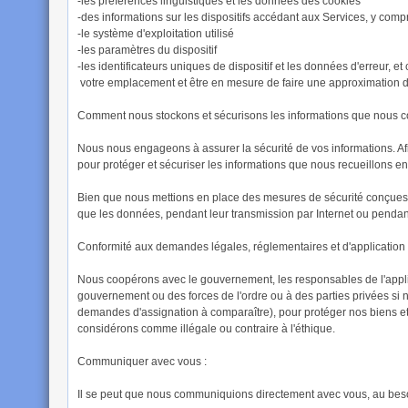
-les préférences linguistiques et les données des cookies
-des informations sur les dispositifs accédant aux Services, y compri
-le système d'exploitation utilisé
-les paramètres du dispositif
-les identificateurs uniques de dispositif et les données d'erreur, e
votre emplacement et être en mesure de faire une approximation 
Comment nous stockons et sécurisons les informations que nous co
Nous nous engageons à assurer la sécurité de vos informations. Af
pour protéger et sécuriser les informations que nous recueillons en
Bien que nous mettions en place des mesures de sécurité conçues p
que les données, pendant leur transmission par Internet ou pendant
Conformité aux demandes légales, réglementaires et d'application de
Nous coopérons avec le gouvernement, les responsables de l'applicat
gouvernement ou des forces de l'ordre ou à des parties privées si 
demandes d'assignation à comparaître), pour protéger nos biens et d
considérons comme illégale ou contraire à l'éthique.
Communiquer avec vous :
Il se peut que nous communiquions directement avec vous, au beso