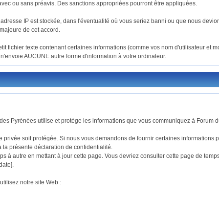
 avec ou sans préavis. Des sanctions appropriées pourront être appliquées.
dresse IP est stockée, dans l'éventualité où vous seriez banni ou que nous devions 
 majeure de cet accord.
t fichier texte contenant certaines informations (comme vos nom d'utilisateur et m
'envoie AUCUNE autre forme d'information à votre ordinateur.
r des Pyrénées utilise et protège les informations que vous communiquez à Forum d
privée soit protégée. Si nous vous demandons de fournir certaines informations perm
la présente déclaration de confidentialité.
s à autre en mettant à jour cette page. Vous devriez consulter cette page de temps
date].
ilisez notre site Web :