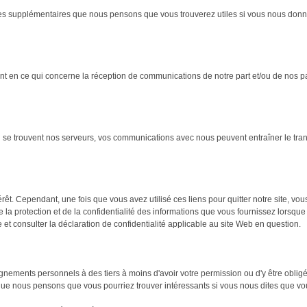
s supplémentaires que nous pensons que vous trouverez utiles si vous nous donne
en ce qui concerne la réception de communications de notre part et/ou de nos par
 où se trouvent nos serveurs, vos communications avec nous peuvent entraîner le tra
érêt. Cependant, une fois que vous avez utilisé ces liens pour quitter notre site, vo
protection et de la confidentialité des informations que vous fournissez lorsque vo
 et consulter la déclaration de confidentialité applicable au site Web en question.
ements personnels à des tiers à moins d'avoir votre permission ou d'y être obligés
que nous pensons que vous pourriez trouver intéressants si vous nous dites que vo