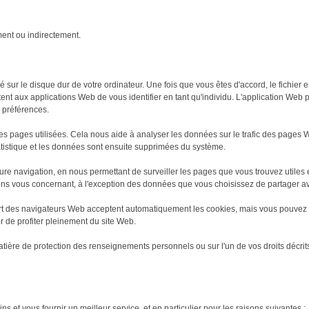
ment ou indirectement.
é sur le disque dur de votre ordinateur. Une fois que vous êtes d'accord, le fichier 
ttent aux applications Web de vous identifier en tant qu'individu. L'application Web
 préférences.
er les pages utilisées. Cela nous aide à analyser les données sur le trafic des pages
statistique et les données sont ensuite supprimées du système.
ure navigation, en nous permettant de surveiller les pages que vous trouvez utiles
ions vous concernant, à l'exception des données que vous choisissez de partager a
part des navigateurs Web acceptent automatiquement les cookies, mais vous pouvez
r de profiter pleinement du site Web.
tière de protection des renseignements personnels ou sur l'un de vos droits décri
t vous fournir un meilleur service, et en particulier pour les raisons suivantes :