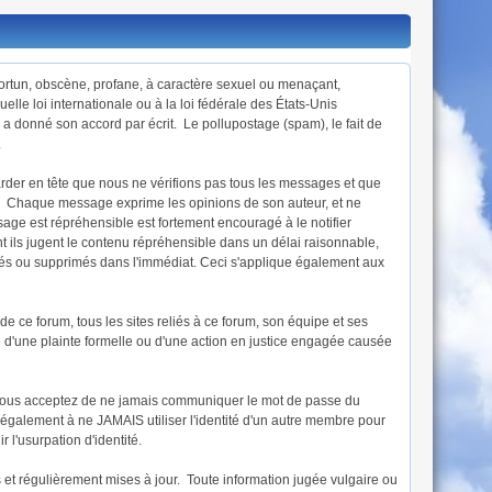
mportun, obscène, profane, à caractère sexuel ou menaçant,
lle loi internationale ou à la loi fédérale des États-Unis
 a donné son accord par écrit. Le pollupostage (spam), le fait de
.
arder en tête que nous ne vérifions pas tous les messages et que
ée. Chaque message exprime les opinions de son auteur, et ne
age est répréhensible est fortement encouragé à le notifier
 ils jugent le contenu répréhensible dans un délai raisonnable,
ifiés ou supprimés dans l'immédiat. Ceci s'applique également aux
 ce forum, tous les sites reliés à ce forum, son équipe et ses
dre d'une plainte formelle ou d'une action en justice engagée causée
e. Vous acceptez de ne jamais communiquer le mot de passe du
également à ne JAMAIS utiliser l'identité d'un autre membre pour
'usurpation d'identité.
s et régulièrement mises à jour. Toute information jugée vulgaire ou