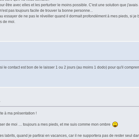
our être avec elles et les perturber le moins possible. C'est une solution que j'ava
'est pas toujours facile de trouver la bonne personne...
eau essayer de ne pas le réveiller quand il dormait profondément à mes pieds, si je b
ès de moi.
si le contact est bon de le laisser 1 ou 2 jours (au moins 1 dodo) pour qu'il compr
»
te à ma présentation !
passer de moi .... toujours a mes pieds, et me suis comme mon ombre
des labrits, quand je partirai en vacances, car il ne supportera pas de rester seul d