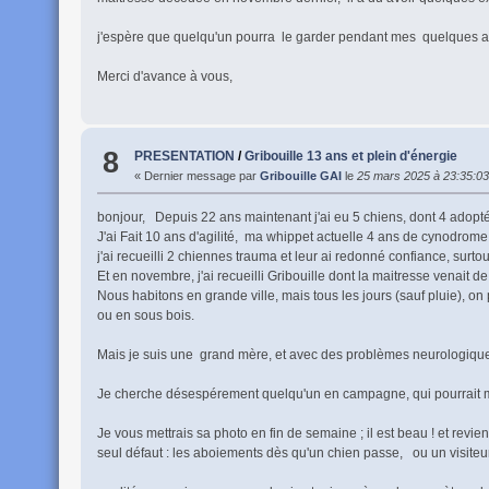
j'espère que quelqu'un pourra le garder pendant mes quelques ab
Merci d'avance à vous,
8
PRESENTATION
/
Gribouille 13 ans et plein d'énergie
« Dernier message par
Gribouille GAI
le
25 mars 2025 à 23:35:03
bonjour, Depuis 22 ans maintenant j'ai eu 5 chiens, dont 4 adopté
J'ai Fait 10 ans d'agilité, ma whippet actuelle 4 ans de cynodrome
j'ai recueilli 2 chiennes trauma et leur ai redonné confiance, sur
Et en novembre, j'ai recueilli Gribouille dont la maitresse venait d
Nous habitons en grande ville, mais tous les jours (sauf pluie), on 
ou en sous bois.
Mais je suis une grand mère, et avec des problèmes neurologique
Je cherche désespérement quelqu'un en campagne, qui pourrait me r
Je vous mettrais sa photo en fin de semaine ; il est beau ! et revient 
seul défaut : les aboiements dès qu'un chien passe, ou un visiteur : 