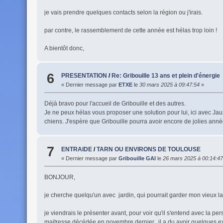
je vais prendre quelques contacts selon la région ou j'irais.
par contre, le rassemblement de cette année est hélas trop loin !
A bientôt donc,
6
PRESENTATION
/
Re: Gribouille 13 ans et plein d'énergie
« Dernier message par
ETXE
le
30 mars 2025 à 09:47:54
»
Déjà bravo pour l'accueil de Gribouille et des autres.
Je ne peux hélas vous proposer une solution pour lui, ici avec Jauz
chiens. J'espère que Gribouille pourra avoir encore de jolies anné
7
ENTRAIDE
/
TARN OU ENVIRONS DE TOULOUSE
« Dernier message par
Gribouille GAI
le
26 mars 2025 à 00:14:47
BONJOUR,
je cherche quelqu'un avec jardin, qui pourrait garder mon vieux la
je viendrais le présenter avant, pour voir qu'il s'entend avec la p
maitresse décédée en novembre dernier, il a du avoir quelques ex