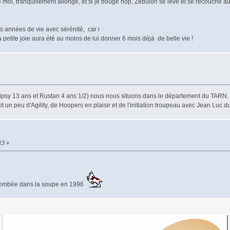
 moi, tranquillement allongé, et si je bouge hop, Zébulon se lève et se recouche au
s années de vie avec sérénité, car i
petite joie aura été au moins de lui donner 6 mois déjà de belle vie !
sy 13 ans et Rustan 4 ans 1/2) nous nous situons dans le département du TARN. Gip
t un peu d'Agility, de Hoopers en plaisir et de l'initiation troupeau avec Jean Luc 
13
»
t tombée dans la soupe en 1996