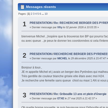
Messages récents
Pages: [
1
]
2
3
4
5
6
...
10
1
PRESENTATION
/
Re: RECHERCHE BERGER DES PYRE
« Dernier message par
fifty
le
02 janvier 2026 à 10:03:35
»
bienvenue Michel , j'espère que tu trouveras ton BP qui pourra t'
ou avec queue ...je peux te donner les coordonnées si cela t'interes
2
PRESENTATION
/
RECHERCHE BERGER DES PYRENEE
« Dernier message par
MICHEL
le
29 décembre 2025 à 15:47:47
»
Bonjour à tous ,
JE m appelle Michel et j avais un berger des Pyrénées qui malheure
Très gentille de couleur blanche grisée elle étais avec moi H24.
Je recherche une femelle sans queue chiot ou maxi 1 AN si vous
3
PRESENTATION
/
Re: Gribouille 13 ans et plein d'énergie
« Dernier message par
ETXE
le
27 mai 2025 à 21:42:37
»
Oh quelle bonne nouvelle, je suis heureuse pour Gribouille et je su