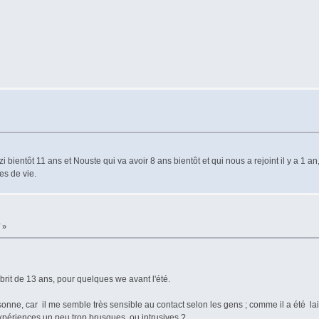
i bientôt 11 ans et Nouste qui va avoir 8 ans bientôt et qui nous a rejoint il y a 1
es de vie.
»
brit de 13 ans, pour quelques we avant l'été.
ersonne, car il me semble très sensible au contact selon les gens ; comme il a été 
périences un peu trop brusques, ou intrusives ?