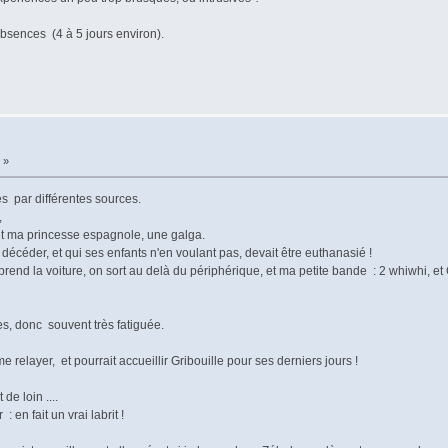
sences (4 à 5 jours environ).
»
s par différentes sources.
,
tout ma princesse espagnole, une galga.
e décéder, et qui ses enfants n'en voulant pas, devait être euthanasié !
prend la voiture, on sort au delà du périphérique, et ma petite bande : 2 whiwhi, et 
s, donc souvent très fatiguée.
elayer, et pourrait accueillir Gribouille pour ses derniers jours !
de loin ....
en fait un vrai labrit !