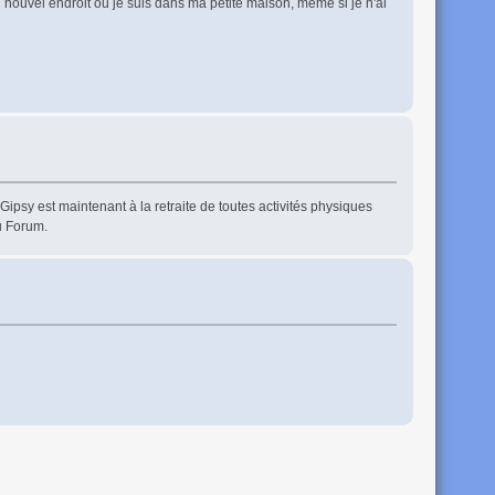
 nouvel endroit ou je suis dans ma petite maison, même si je n'ai
sy est maintenant à la retraite de toutes activités physiques
du Forum.