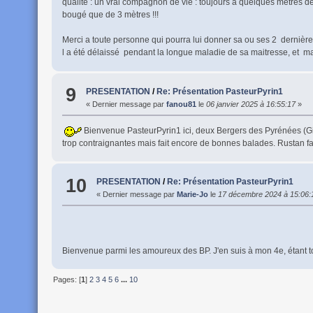
qualité : un vrai compagnon de vie : toujours à quelques mètres de
bougé que de 3 mètres !!!
Merci a toute personne qui pourra lui donner sa ou ses 2 dernière
l a été délaissé pendant la longue maladie de sa maitresse, et ma 
9
PRESENTATION
/
Re: Présentation PasteurPyrin1
« Dernier message par
fanou81
le
06 janvier 2025 à 16:55:17
»
Bienvenue PasteurPyrin1 ici, deux Bergers des Pyrénées (Gip
trop contraignantes mais fait encore de bonnes balades. Rustan fai
10
PRESENTATION
/
Re: Présentation PasteurPyrin1
« Dernier message par
Marie-Jo
le
17 décembre 2024 à 15:06:
Bienvenue parmi les amoureux des BP. J'en suis à mon 4e, étan
Pages: [
1
]
2
3
4
5
6
...
10