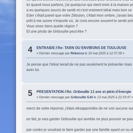
Ici quand nous partons, j'ai quelqu'un qui vient vivre à la maison p
a eu quelques soucis de santé et c'est vraiment idéal mais bon ce n
Eder c'était pareil que votre Zébulon, c'était mon ombre, j'avais b
prêt à me suivre n'importe où. Je crois encore souvent le sentir pr
Vous vivez dans quelle région ?
Et une photo de Gribouille peut être ?
4
ENTRAIDE
/
Re: TARN OU ENVIRONS DE TOULOUSE
« Dernier message par
Rebecca
le
16 mai 2025 à 12:37:28
»
Je pense que l'idéal serait de ne pas seulement le présenter mais 
avec lui.
5
PRESENTATION
/
Re: Gribouille 13 ans et plein d'énergie
« Dernier message par
Gribouille GAI
le
13 mai 2025 à 22:33:47
merci de votre réponse, j'étais désappointée de ne voir aucune sui
en fait, je vais garder Gribouille qui semble ne plus pouvoir se 
par contre je voudrais le faire garder par une famille ayant un ou 