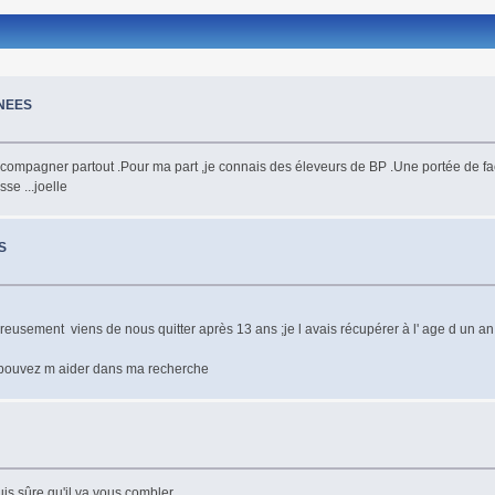
NEES
accompagner partout .Pour ma part ,je connais des éleveurs de BP .Une portée de f
se ...joelle
S
usement viens de nous quitter après 13 ans ;je l avais récupérer à l' age d un an 
 pouvez m aider dans ma recherche
is sûre qu'il va vous combler.