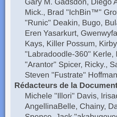
Gary M. Gadsdon, Diego A
Mick., Brad "IchBin™" G
"Runic" Deakin, Bugo, Bul
Eren Yasarkurt, Gwenwyfa
Kays, Killer Possum, Kir
"Labradoodle-360" Kerle, 
"Arantor" Spicer, Ricky.,
Steven "Fustrate" Hoffman
Rédacteurs de la Document
Michele "Illori" Davis, Ir
AngellinaBelle, Chainy, D
Spence, Jack "akabugeyes"