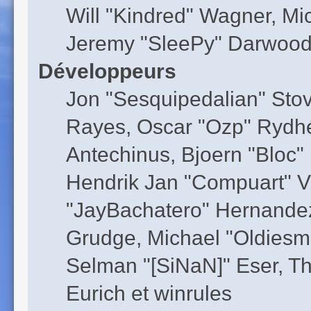
Will "Kindred" Wagner, M
Jeremy "SleePy" Darwood 
Développeurs
Jon "Sesquipedalian" Stov
Rayes, Oscar "Ozp" Rydhé
Antechinus, Bjoern "Bloc"
Hendrik Jan "Compuart" V
"JayBachatero" Hernandez
Grudge, Michael "Oldiesm
Selman "[SiNaN]" Eser, Th
Eurich et winrules