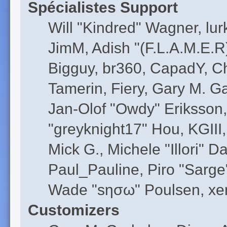
Spécialistes Support
Will "Kindred" Wagner, lurk
JimM, Adish "(F.L.A.M.E.R)
Bigguy, br360, CapadY, C
Tamerin, Fiery, Gary M. G
Jan-Olof "Owdy" Eriksson,
"greyknight17" Hou, KGIII,
Mick G., Michele "Illori" D
Paul_Pauline, Piro "Sarge
Wade "sησω" Poulsen, xen
Customizers