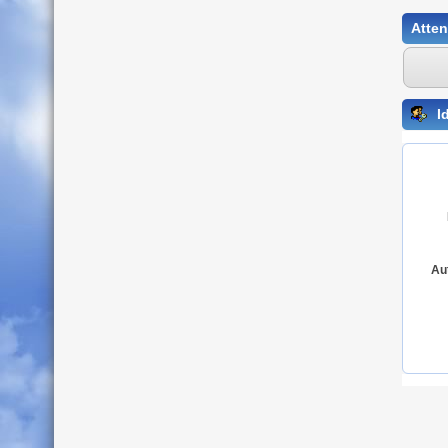
Atten
Id
Au