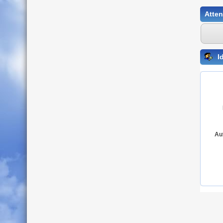
Atten
Id
Au