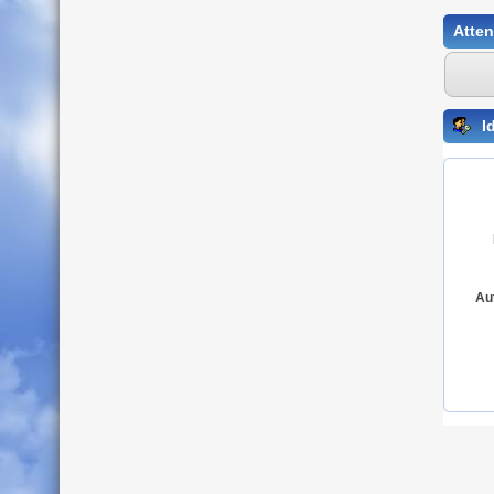
Atten
Id
Au