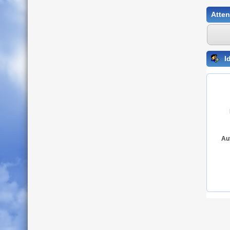
Atten
Id
Au