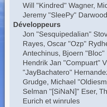
Will "Kindred" Wagner, M
Jeremy "SleePy" Darwood 
Développeurs
Jon "Sesquipedalian" Stov
Rayes, Oscar "Ozp" Rydhé
Antechinus, Bjoern "Bloc"
Hendrik Jan "Compuart" V
"JayBachatero" Hernandez
Grudge, Michael "Oldiesm
Selman "[SiNaN]" Eser, Th
Eurich et winrules