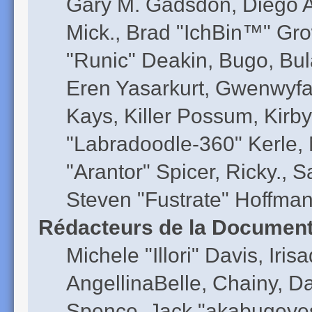
Gary M. Gadsdon, Diego A
Mick., Brad "IchBin™" G
"Runic" Deakin, Bugo, Bul
Eren Yasarkurt, Gwenwyfa
Kays, Killer Possum, Kir
"Labradoodle-360" Kerle, 
"Arantor" Spicer, Ricky.,
Steven "Fustrate" Hoffman
Rédacteurs de la Document
Michele "Illori" Davis, Ir
AngellinaBelle, Chainy, D
Spence, Jack "akabugeyes"