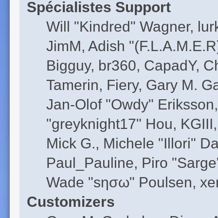
Spécialistes Support
Will "Kindred" Wagner, lurk
JimM, Adish "(F.L.A.M.E.R)
Bigguy, br360, CapadY, C
Tamerin, Fiery, Gary M. G
Jan-Olof "Owdy" Eriksson,
"greyknight17" Hou, KGIII,
Mick G., Michele "Illori" D
Paul_Pauline, Piro "Sarge
Wade "sησω" Poulsen, xen
Customizers