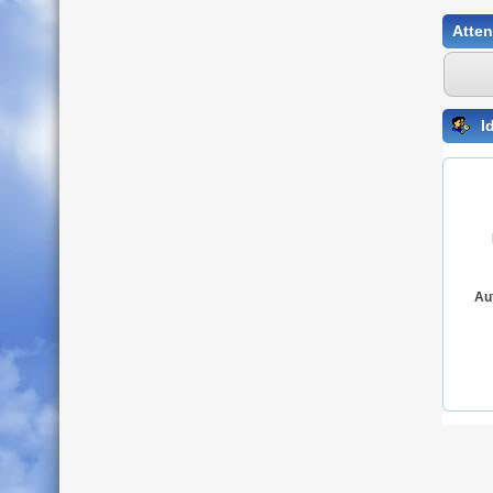
Atten
Id
Au