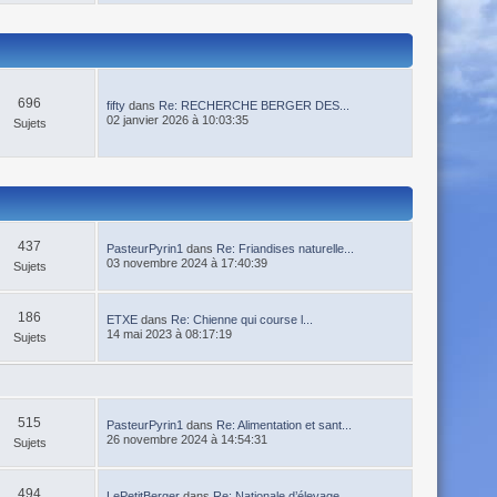
696
fifty
dans
Re: RECHERCHE BERGER DES...
02 janvier 2026 à 10:03:35
Sujets
437
PasteurPyrin1
dans
Re: Friandises naturelle...
03 novembre 2024 à 17:40:39
Sujets
186
ETXE
dans
Re: Chienne qui course l...
14 mai 2023 à 08:17:19
Sujets
515
PasteurPyrin1
dans
Re: Alimentation et sant...
26 novembre 2024 à 14:54:31
Sujets
494
LePetitBerger
dans
Re: Nationale d’élevage ...