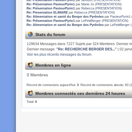
Re: Présentation PasteurPyrin1
par
Marie-Jo
(
PRESENTATION
)
Re: Présentation PasteurPyrin1
par
Rebecca
(
PRESENTATION
)
Re: Presentation ELIMARE
par
Rebecca
(
PRESENTATION
)
Re: Alimentation et santé du Berger des Pyrénées
par
PasteurPyrin1
Re: Présentation PasteurPyrin1
par
LePetitBerger
(
PRESENTATION
)
Re: Alimentation et santé du Berger des Pyrénées
par
LePetitBerger
(
Stats du forum
129634 Messages dans 7227 Sujets par 324 Membres. Dernier 
Dernier message:
"
Re: RECHERCHE BERGER DES...
"
( 02 janv
Voir les plus récents messages du forum.
Membres en ligne
0 Membres
Record de connexions aujourd'hui:
3
. Record de connexions absolu: 83 (
Membres connectés ces dernières 24 heures
Total:
0