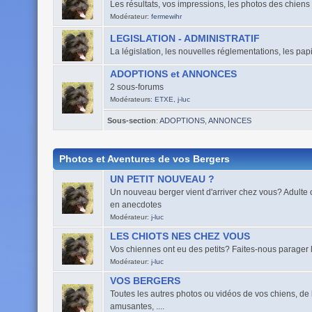
Les résultats, vos impressions, les photos des chiens 
Modérateur:
fermewihr
LEGISLATION - ADMINISTRATIF
La législation, les nouvelles réglementations, les papi
ADOPTIONS et ANNONCES
2 sous-forums
Modérateurs:
ETXE
,
j-luc
Sous-section
:
ADOPTIONS
,
ANNONCES
Photos et Aventures de vos Bergers
UN PETIT NOUVEAU ?
Un nouveau berger vient d'arriver chez vous? Adulte o
en anecdotes
Modérateur:
j-luc
LES CHIOTS NES CHEZ VOUS
Vos chiennes ont eu des petits? Faites-nous parager le
Modérateur:
j-luc
VOS BERGERS
Toutes les autres photos ou vidéos de vos chiens, de 
amusantes, ....