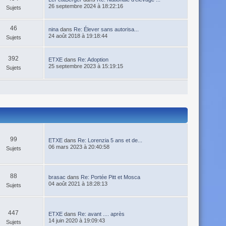
26 septembre 2024 à 18:22:16
Sujets
46
nina
dans
Re: Élever sans autorisa...
24 août 2018 à 19:18:44
Sujets
392
ETXE
dans
Re: Adoption
25 septembre 2023 à 15:19:15
Sujets
99
ETXE
dans
Re: Lorenzia 5 ans et de...
06 mars 2023 à 20:40:58
Sujets
88
brasac
dans
Re: Portée Pitt et Mosca
04 août 2021 à 18:28:13
Sujets
447
ETXE
dans
Re: avant .... après
14 juin 2020 à 19:09:43
Sujets