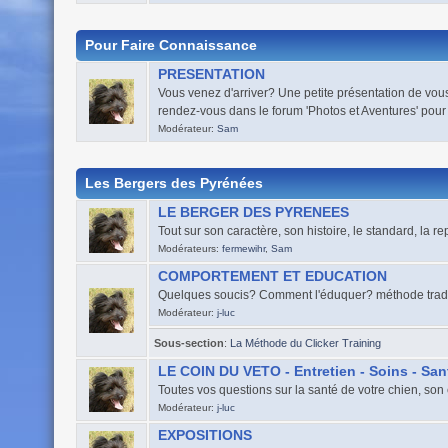
Pour Faire Connaissance
PRESENTATION
Vous venez d'arriver? Une petite présentation de vou
rendez-vous dans le forum 'Photos et Aventures' pour
Modérateur:
Sam
Les Bergers des Pyrénées
LE BERGER DES PYRENEES
Tout sur son caractère, son histoire, le standard, la r
Modérateurs:
fermewihr
,
Sam
COMPORTEMENT ET EDUCATION
Quelques soucis? Comment l'éduquer? méthode tradition
Modérateur:
j-luc
Sous-section
:
La Méthode du Clicker Training
LE COIN DU VETO - Entretien - Soins - San
Toutes vos questions sur la santé de votre chien, son e
Modérateur:
j-luc
EXPOSITIONS