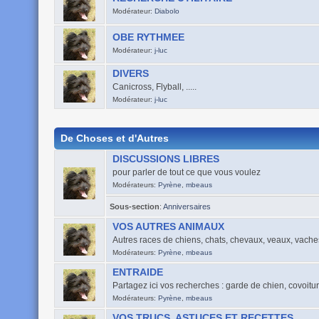
Modérateur:
Diabolo
OBE RYTHMEE
Modérateur:
j-luc
DIVERS
Canicross, Flyball, .....
Modérateur:
j-luc
De Choses et d'Autres
DISCUSSIONS LIBRES
pour parler de tout ce que vous voulez
Modérateurs:
Pyrène
,
mbeaus
Sous-section
:
Anniversaires
VOS AUTRES ANIMAUX
Autres races de chiens, chats, chevaux, veaux, vaches
Modérateurs:
Pyrène
,
mbeaus
ENTRAIDE
Partagez ici vos recherches : garde de chien, covoiturag
Modérateurs:
Pyrène
,
mbeaus
VOS TRUCS, ASTUCES ET RECETTES