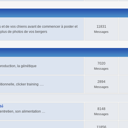
s et de vos chiens avant de commencer à poster et
11831
 plus de photos de vos bergers
Messages
7020
eproduction, la génétique
Messages
2894
nelle, clicker training .....
Messages
té
8148
ntretien, son alimentation ....
Messages
11856