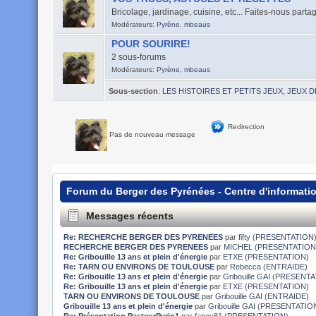
Bricolage, jardinage, cuisine, etc... Faites-nous part
Modérateurs:
Pyrène
,
mbeaus
POUR SOURIRE!
2 sous-forums
Modérateurs:
Pyrène
,
mbeaus
Sous-section
:
LES HISTOIRES ET PETITS JEUX
,
JEUX D
Redirection
Pas de nouveau message
Forum du Berger des Pyrénées - Centre d'informati
Messages récents
Re: RECHERCHE BERGER DES PYRENEES
par
fifty
(
PRESENTATION
RECHERCHE BERGER DES PYRENEES
par
MICHEL
(
PRESENTATIO
Re: Gribouille 13 ans et plein d'énergie
par
ETXE
(
PRESENTATION
)
Re: TARN OU ENVIRONS DE TOULOUSE
par
Rebecca
(
ENTRAIDE
)
Re: Gribouille 13 ans et plein d'énergie
par
Gribouille GAI
(
PRESENTA
Re: Gribouille 13 ans et plein d'énergie
par
ETXE
(
PRESENTATION
)
TARN OU ENVIRONS DE TOULOUSE
par
Gribouille GAI
(
ENTRAIDE
)
Gribouille 13 ans et plein d'énergie
par
Gribouille GAI
(
PRESENTATIO
Re: Présentation PasteurPyrin1
par
fanou81
(
PRESENTATION
)