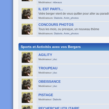
Modérateur:
mbeaus
IL EST PARTI...
Votre berger vient de vous quitter pour aller au parad
Modérateurs:
Diabolo
,
Anim_photos
CONCOURS PHOTOS
Tous les mois, ou presque, un nouveau thème
Modérateurs:
Diabolo
,
Anim_photos
Sports et Activités avec vos Bergers
AGILITY
Modérateur:
j-luc
TROUPEAU
Modérateur:
j-luc
OBEISSANCE
Modérateur:
j-luc
PISTAGE
Modérateur:
Diabolo
RECHERCHE UTILITAIRE