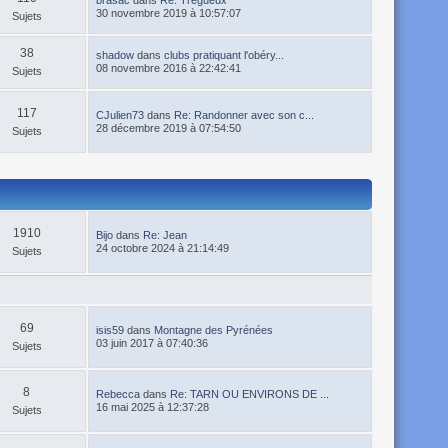
brasac
dans
Re: Trégueux
30 novembre 2019 à 10:57:07
Sujets
38
shadow
dans
clubs pratiquant l'obéry...
08 novembre 2016 à 22:42:41
Sujets
117
CJulien73
dans
Re: Randonner avec son c...
28 décembre 2019 à 07:54:50
Sujets
1910
Bijo
dans
Re: Jean
24 octobre 2024 à 21:14:49
Sujets
69
isis59
dans
Montagne des Pyrénées
03 juin 2017 à 07:40:36
Sujets
8
Rebecca
dans
Re: TARN OU ENVIRONS DE ...
16 mai 2025 à 12:37:28
Sujets