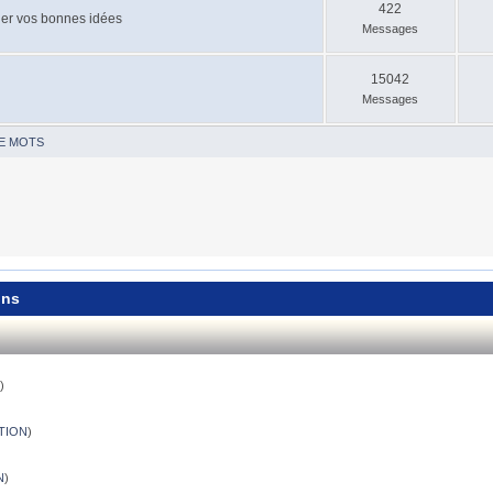
422
ager vos bonnes idées
Messages
15042
Messages
E MOTS
ons
)
N
)
TION
)
N
)