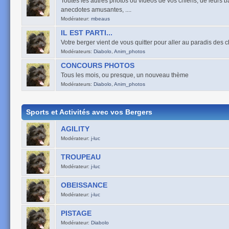
Toutes les autres photos ou vidéos de vos chiens, de leurs ba
anecdotes amusantes, ....
Modérateur:
mbeaus
IL EST PARTI...
Votre berger vient de vous quitter pour aller au paradis des 
Modérateurs:
Diabolo
,
Anim_photos
CONCOURS PHOTOS
Tous les mois, ou presque, un nouveau thème
Modérateurs:
Diabolo
,
Anim_photos
Sports et Activités avec vos Bergers
AGILITY
Modérateur:
j-luc
TROUPEAU
Modérateur:
j-luc
OBEISSANCE
Modérateur:
j-luc
PISTAGE
Modérateur:
Diabolo