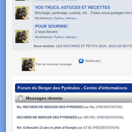
VOS TRUCS, ASTUCES ET RECETTES
Bricolage, jardinage, cuisine, etc... Faites-nous partager vo
Modérateurs:
Pyrène
,
mbeaus
POUR SOURIRE!
2 sous-forums
Modérateurs:
Pyrène
,
mbeaus
Sous-section
:
LES HISTOIRES ET PETITS JEUX
,
JEUX DE MOTS
Redirection
Pas de nouveau message
Forum du Berger des Pyrénées - Centre d'informations
Messages récents
Re: RECHERCHE BERGER DES PYRENEES
par
fifty
(
PRESENTATION
)
RECHERCHE BERGER DES PYRENEES
par
MICHEL
(
PRESENTATION
)
Re: Gribouille 13 ans et plein d'énergie
par
ETXE
(
PRESENTATION
)