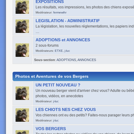
EXPOSITIONS
Les résultats, vos impressions, les photos des chiens exposés
Modérateur:
fermewihr
LEGISLATION - ADMINISTRATIF
La législation, les nouvelles réglementations, les papiers ind
....
ADOPTIONS et ANNONCES
2 sous-forums
Modérateurs:
ETXE
,
j-luc
Sous-section
:
ADOPTIONS
,
ANNONCES
Photos et Aventures de vos Bergers
UN PETIT NOUVEAU ?
Un nouveau berger vient d'arriver chez vous? Adulte ou bébé,
photos, vidéos, en anecdotes
Modérateur:
j-luc
LES CHIOTS NES CHEZ VOUS
Vos chiennes ont eu des petits? Faites-nous parager leurs pho
Modérateur:
j-luc
VOS BERGERS