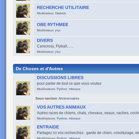
RECHERCHE UTILITAIRE
Modérateur:
Diabolo
OBE RYTHMEE
Modérateur:
j-luc
DIVERS
Canicross, Flyball, .....
Modérateur:
j-luc
De Choses et d'Autres
DISCUSSIONS LIBRES
pour parler de tout ce que vous voulez
Modérateurs:
Pyrène
,
mbeaus
Sous-section
:
Anniversaires
VOS AUTRES ANIMAUX
Autres races de chiens, chats, chevaux, veaux, vaches, cocho
Modérateurs:
Pyrène
,
mbeaus
ENTRAIDE
Partagez ici vos recherches : garde de chien, covoiturage, etc .
Modérateurs:
Pyrène
,
mbeaus