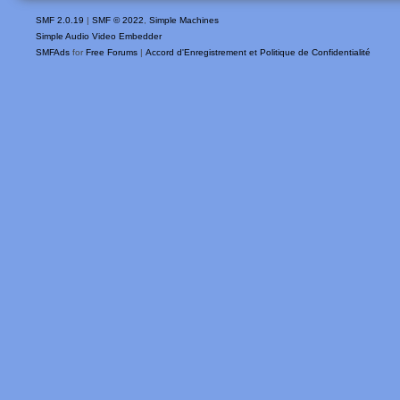
SMF 2.0.19
|
SMF © 2022
,
Simple Machines
Simple Audio Video Embedder
SMFAds
for
Free Forums
|
Accord d'Enregistrement et Politique de Confidentialité