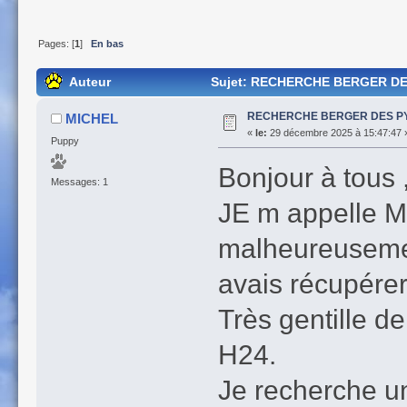
Pages: [
1
]
En bas
Auteur
Sujet: RECHERCHE BERGER DES
RECHERCHE BERGER DES P
MICHEL
«
le:
29 décembre 2025 à 15:47:47 
Puppy
Bonjour à tous 
Messages: 1
JE m appelle Mi
malheureusement
avais récupérer
Très gentille d
H24.
Je recherche u