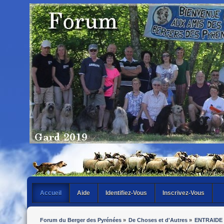
Accueil
Aide
Identifiez-Vous
Inscrivez-Vous
Forum du Berger des Pyrénées
»
De Choses et d'Autres
»
ENTRAIDE