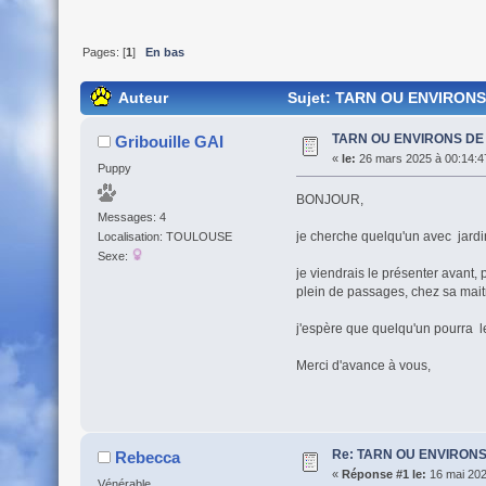
Pages: [
1
]
En bas
Auteur
Sujet: TARN OU ENVIRONS
TARN OU ENVIRONS DE
Gribouille GAI
«
le:
26 mars 2025 à 00:14:4
Puppy
BONJOUR,
Messages: 4
je cherche quelqu'un avec jardin
Localisation: TOULOUSE
Sexe:
je viendrais le présenter avant,
plein de passages, chez sa mait
j'espère que quelqu'un pourra 
Merci d'avance à vous,
Re: TARN OU ENVIRON
Rebecca
«
Réponse #1 le:
16 mai 202
Vénérable