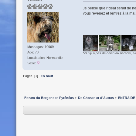
Je pense que l'idéal serait de n
vous revenez et rentrez à la mai
Messages: 10969
Age: 78
S'il n'y a pas de chien au paradis, al
Localisation: Normandie
Sexe:
Pages: [
1
]
En haut
Forum du Berger des Pyrénées
»
De Choses et d'Autres
»
ENTRAIDE