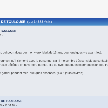
 DE TOULOUSE (Lu 14383 fois)
 TOULOUSE
7 »
, qui pourrait garder mon vieux labrit de 13 ans, pour quelques we avant l'été.
 pour voir qu'il s'entend avec la personne, car il me semble très sensible au contact
resse décédée en novembre dernier, il a du avoir quelques expériences un peu tro
le garder pendant mes quelques absences (4 à 5 jours environ).
S DE TOULOUSE
5 à 12:37:28 »