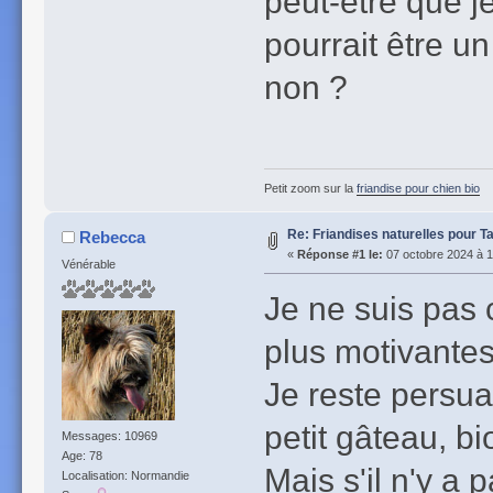
peut-être que j
pourrait être un
non ?
Petit zoom sur la
friandise pour chien bio
Re: Friandises naturelles pour T
Rebecca
«
Réponse #1 le:
07 octobre 2024 à 1
Vénérable
Je ne suis pas 
plus motivantes
Je reste persua
petit gâteau, bi
Messages: 10969
Age: 78
Mais s'il n'y a p
Localisation: Normandie