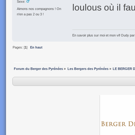
Sexe:
loulous où il fa
Aimons nos compagnons ! On
n'en a pas 2 ou 3 !
En savoir plus sur moi et mon vif Oudy pa
Pages: [
1
]
En haut
Forum du Berger des Pyrénées
»
Les Bergers des Pyrénées
»
LE BERGER 