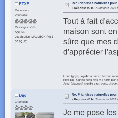
Re: Friandises naturelles pour
ETXE
«
Réponse #2 le:
23 octobre 2024 à
Modérateur
Vénérable
Tout à fait d'a
Messages: 2595
maison sont en 
Age: 66
Localisation: MAULEON PAYS
sûre que mes de
BASQUE
d'apprécier l'a
Gaüa (gaya) signifie la nuit en basque mais 
Eder blü : signifie beau bleu et il porte bien
Jauzi (djaoussi) signifie saut, bond, pirouett
Re: Friandises naturelles pour
Bijo
«
Réponse #3 le:
24 octobre 2024 à
Champion
Je me pose les 