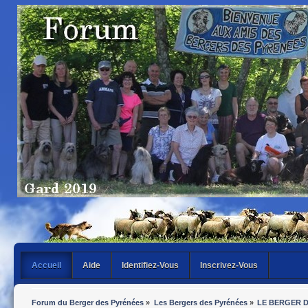
Accueil
Aide
Identifiez-Vous
Inscrivez-Vous
Forum du Berger des Pyrénées
»
Les Bergers des Pyrénées
»
LE BERGER 