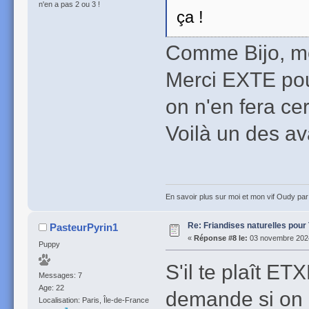
n'en a pas 2 ou 3 !
ça !
Comme Bijo, mo
Merci EXTE pou
on n'en fera ce
Voilà un des av
En savoir plus sur moi et mon vif Oudy pa
Re: Friandises naturelles pour
PasteurPyrin1
«
Réponse #8 le:
03 novembre 2024
Puppy
S'il te plaît E
Messages: 7
Age: 22
demande si on 
Localisation: Paris, Île-de-France