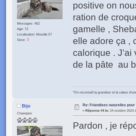
positive on no
ration de croqu
Messages: 462
gamelle , Sheba 
Age: 72
Localisation: Moselle 57
elle adore ça ,
Sexe:
calorique . J’a
de la pâte au bo
"On reconnaît la grandeur et la valeur d'un
Re: Friandises naturelles pour
Bijo
«
Réponse #4 le:
24 octobre 2024 à
Champion
Pardon , je rép