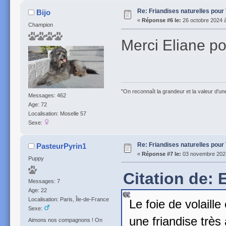
Re: Friandises naturelles pour
Bijo
«
Réponse #6 le:
26 octobre 2024 à
Champion
Merci Eliane pou
"On reconnaît la grandeur et la valeur d'un
Messages: 462
Age: 72
Localisation: Moselle 57
Sexe:
Re: Friandises naturelles pour
PasteurPyrin1
«
Réponse #7 le:
03 novembre 2024
Puppy
Citation de: 
Messages: 7
Age: 22
Localisation: Paris, Île-de-France
Le foie de volaille
Sexe:
une friandise trè
Aimons nos compagnons ! On