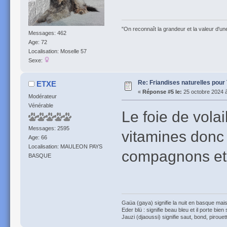
"On reconnaît la grandeur et la valeur d'un
Messages: 462
Age: 72
Localisation: Moselle 57
Sexe:
Re: Friandises naturelles pour
ETXE
«
Réponse #5 le:
25 octobre 2024 à
Modérateur
Vénérable
Le foie de volai
Messages: 2595
vitamines donc 
Age: 66
Localisation: MAULEON PAYS
compagnons et e
BASQUE
Gaüa (gaya) signifie la nuit en basque mais 
Eder blü : signifie beau bleu et il porte bien
Jauzi (djaoussi) signifie saut, bond, pirouett