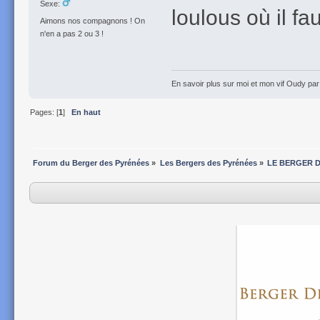
Sexe:
loulous où il fa
Aimons nos compagnons ! On
n'en a pas 2 ou 3 !
En savoir plus sur moi et mon vif Oudy pa
Pages: [
1
]
En haut
Forum du Berger des Pyrénées
»
Les Bergers des Pyrénées
»
LE BERGER 