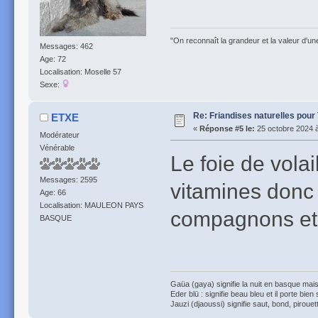
"On reconnaît la grandeur et la valeur d'un
Messages: 462
Age: 72
Localisation: Moselle 57
Sexe:
Re: Friandises naturelles pour
ETXE
«
Réponse #5 le:
25 octobre 2024 à
Modérateur
Vénérable
Le foie de volai
Messages: 2595
vitamines donc 
Age: 66
Localisation: MAULEON PAYS
compagnons et e
BASQUE
Gaüa (gaya) signifie la nuit en basque mais 
Eder blü : signifie beau bleu et il porte bien
Jauzi (djaoussi) signifie saut, bond, pirouett