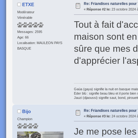
Re: Friandises naturelles pour
ETXE
«
Réponse #2 le:
23 octobre 2024 à
Modérateur
Vénérable
Tout à fait d'a
Messages: 2595
maison sont en 
Age: 66
Localisation: MAULEON PAYS
sûre que mes de
BASQUE
d'apprécier l'a
Gaüa (gaya) signifie la nuit en basque mais 
Eder blü : signifie beau bleu et il porte bien
Jauzi (djaoussi) signifie saut, bond, pirouett
Re: Friandises naturelles pour
Bijo
«
Réponse #3 le:
24 octobre 2024 à
Champion
Je me pose les 