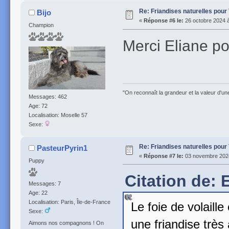
Re: Friandises naturelles pour
Bijo
«
Réponse #6 le:
26 octobre 2024 à
Champion
Merci Eliane pou
"On reconnaît la grandeur et la valeur d'un
Messages: 462
Age: 72
Localisation: Moselle 57
Sexe:
Re: Friandises naturelles pour
PasteurPyrin1
«
Réponse #7 le:
03 novembre 2024
Puppy
Citation de: 
Messages: 7
Age: 22
Localisation: Paris, Île-de-France
Le foie de volaille
Sexe:
une friandise trè
Aimons nos compagnons ! On