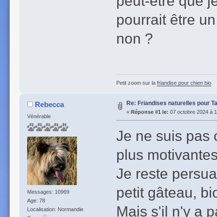
peut-être que j
pourrait être un
non ?
Petit zoom sur la
friandise pour chien bio
Re: Friandises naturelles pour T
Rebecca
«
Réponse #1 le:
07 octobre 2024 à 1
Vénérable
Je ne suis pas 
plus motivantes
Je reste persua
petit gâteau, bi
Messages: 10969
Age: 78
Mais s'il n'y a p
Localisation: Normandie