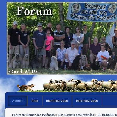
Accueil
Aide
Identifiez-Vous
Inscrivez-Vous
Forum du Berger des Pyrénées
»
Les Bergers des Pyrénées
»
LE BERGER 