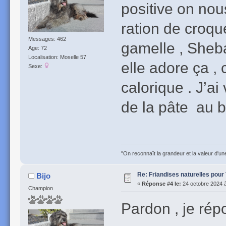
positive on no
ration de croqu
Messages: 462
gamelle , Sheba 
Age: 72
Localisation: Moselle 57
elle adore ça ,
Sexe:
calorique . J’a
de la pâte au bo
"On reconnaît la grandeur et la valeur d'un
Re: Friandises naturelles pour
Bijo
«
Réponse #4 le:
24 octobre 2024 à
Champion
Pardon , je rép