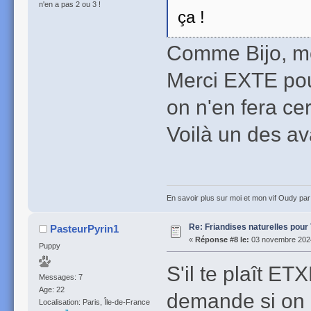
n'en a pas 2 ou 3 !
ça !
Comme Bijo, mo
Merci EXTE pou
on n'en fera ce
Voilà un des av
En savoir plus sur moi et mon vif Oudy pa
Re: Friandises naturelles pour
PasteurPyrin1
«
Réponse #8 le:
03 novembre 2024
Puppy
S'il te plaît E
Messages: 7
Age: 22
demande si on 
Localisation: Paris, Île-de-France