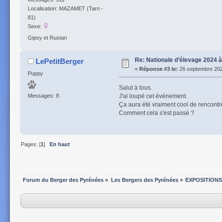
Localisation: MAZAMET (Tarn -
81)
Sexe:
Gipsy et Rustan
Re: Nationale d’élevage 2024 
LePetitBerger
«
Réponse #3 le:
26 septembre 202
Puppy
Salut à tous.
J'ai loupé cet événement.
Messages: 8
Ça aura été vraiment cool de rencont
Comment cela s'est passé ?
Pages: [
1
]
En haut
Forum du Berger des Pyrénées
»
Les Bergers des Pyrénées
»
EXPOSITIONS