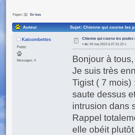
Pages: [
1
]
En bas
Auteur
Sujet: Chienne qui course les p
Chienne qui course les poules 
Katcombettes
«
le:
04 mai 2023 à 07:31:23 »
Puppy
Bonjour à tous,
Messages: 4
Je suis très en
Tigist ( 7 mois)
saute dessus et 
intrusion dans 
Rappel totaleme
elle obéit plutô