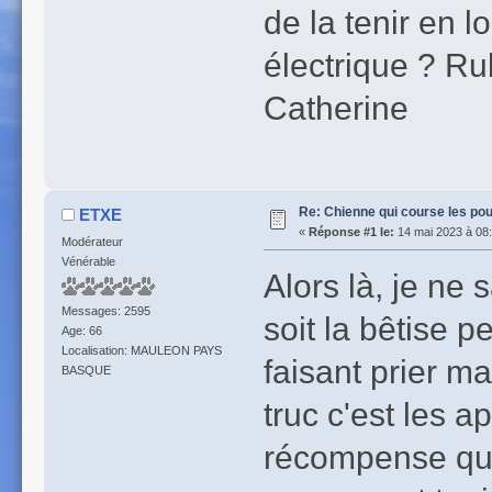
de la tenir en 
électrique ? Rub
Catherine
Re: Chienne qui course les pou
ETXE
«
Réponse #1 le:
14 mai 2023 à 08:
Modérateur
Vénérable
Alors là, je ne
Messages: 2595
soit la bêtise p
Age: 66
Localisation: MAULEON PAYS
faisant prier ma
BASQUE
truc c'est les 
récompense qua