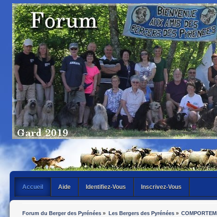
Accueil
Aide
Identifiez-Vous
Inscrivez-Vous
Forum du Berger des Pyrénées
»
Les Bergers des Pyrénées
»
COMPORTEME