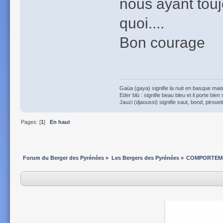
nous ayant touj
quoi....
Bon courage
Gaüa (gaya) signifie la nuit en basque mais 
Eder blü : signifie beau bleu et il porte bien
Jauzi (djaoussi) signifie saut, bond, pirouett
Pages: [
1
]
En haut
Forum du Berger des Pyrénées
»
Les Bergers des Pyrénées
»
COMPORTEME