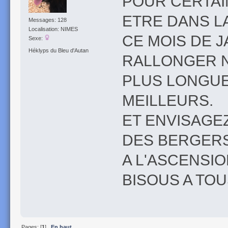
POUR CERTAI
ETRE DANS LA
Messages: 128
Localisation: NIMES
CE MOIS DE 
Sexe:
Héklyps du Bleu d'Autan
RALLONGER N
PLUS LONGUE
MEILLEURS.
ET ENVISAGE
DES BERGER
A L'ASCENSIO
BISOUS A TOU
Pages: [
1
]
En haut