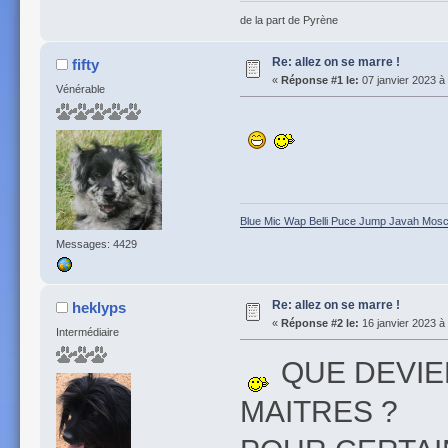
de la part de Pyrène
Re: allez on se marre !
fifty
«
Réponse #1 le:
07 janvier 2023 à
Vénérable
Blue Mic Wap Belli Puce Jump Javah Mosca
Messages: 4429
Re: allez on se marre !
heklyps
«
Réponse #2 le:
16 janvier 2023 à
Intermédiaire
QUE DEVIE
MAITRES ?