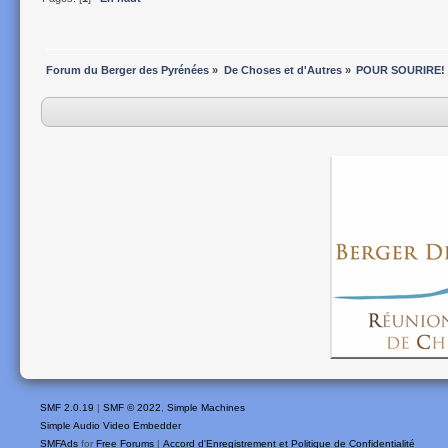
Forum du Berger des Pyrénées
»
De Choses et d'Autres
»
POUR SOURIRE!
SMF 2.0.19
|
SMF © 2022
,
Simple Machines
Simple Audio Video Embedder
SMFAds
for
Free Forums
|
Accord d'Enregistrement et Politique de Confidentialité