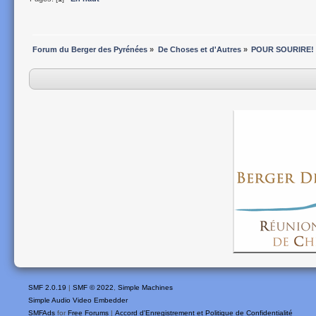
Forum du Berger des Pyrénées
»
De Choses et d'Autres
»
POUR SOURIRE!
SMF 2.0.19
|
SMF © 2022
,
Simple Machines
Simple Audio Video Embedder
SMFAds
for
Free Forums
|
Accord d'Enregistrement et Politique de Confidentialité