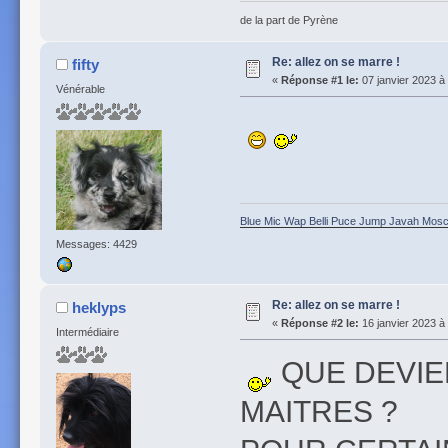
de la part de Pyrène
Re: allez on se marre !
fifty
«
Réponse #1 le:
07 janvier 2023 à
Vénérable
Blue Mic Wap Belli Puce Jump Javah Mosca
Messages: 4429
Re: allez on se marre !
heklyps
«
Réponse #2 le:
16 janvier 2023 à
Intermédiaire
QUE DEVIE
MAITRES ?