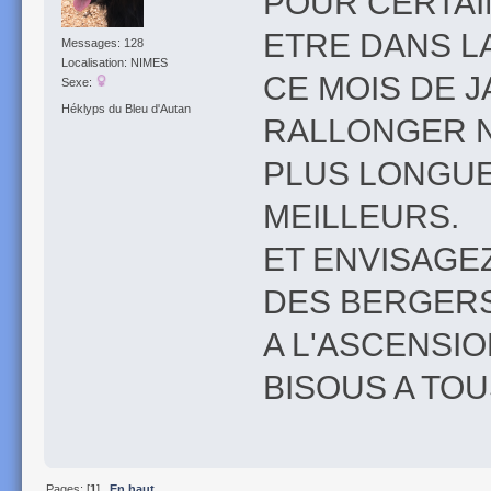
POUR CERTAI
ETRE DANS LA
Messages: 128
Localisation: NIMES
CE MOIS DE 
Sexe:
Héklyps du Bleu d'Autan
RALLONGER N
PLUS LONGUE
MEILLEURS.
ET ENVISAGE
DES BERGER
A L'ASCENSIO
BISOUS A TOU
Pages: [
1
]
En haut