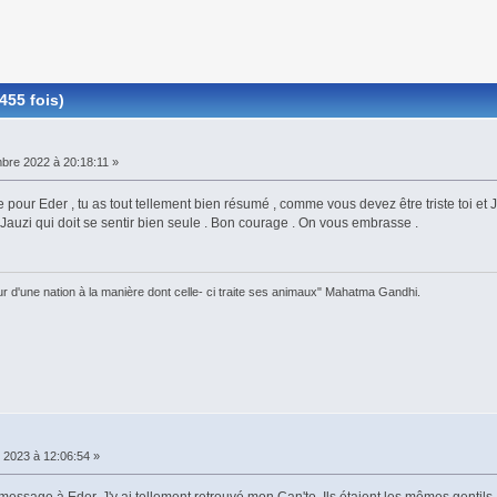
455 fois)
re 2022 à 20:18:11 »
pour Eder , tu as tout tellement bien résumé , comme vous devez être triste toi et 
 Jauzi qui doit se sentir bien seule . Bon courage . On vous embrasse .
ur d'une nation à la manière dont celle- ci traite ses animaux" Mahatma Gandhi.
 2023 à 12:06:54 »