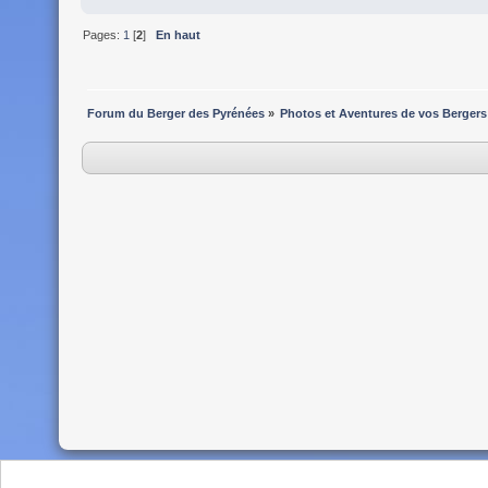
Pages:
1
[
2
]
En haut
Forum du Berger des Pyrénées
»
Photos et Aventures de vos Bergers
SMF 2.0.19
|
SMF © 2022
,
Simple Machines