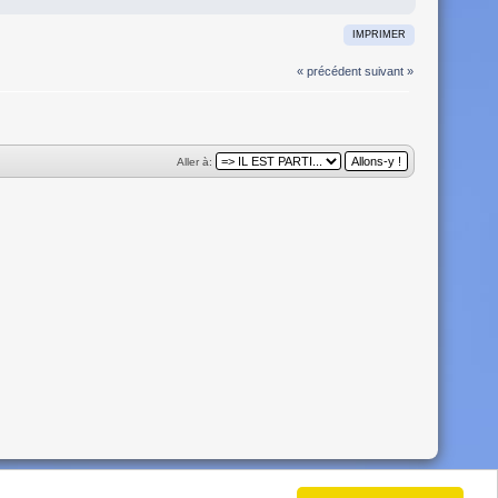
IMPRIMER
« précédent
suivant »
Aller à:
Bigsky
by,
Crip