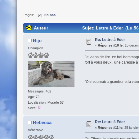
Pages:
1
[
2
]
En bas
Auteur
Sujet: Lettre à Eder (Lu 56
Re: Lettre à Eder
Bijo
«
Réponse #10 le:
15 décemb
Champion
Je viens de lire ce bel hommage 
fort à vous deux , une caresse à
"On reconnaît la grandeur et la vale
Messages: 462
Age: 72
Localisation: Moselle 57
Sexe:
Re: Lettre à Eder
Rebecca
«
Réponse #11 le:
25 janvier
Vénérable