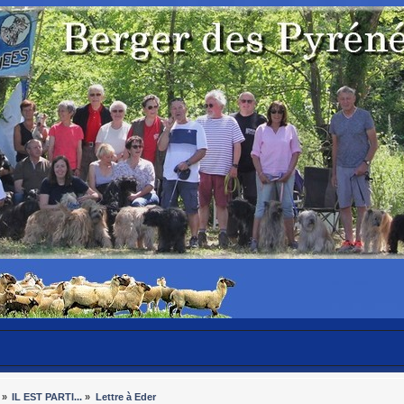
»
IL EST PARTI...
»
Lettre à Eder