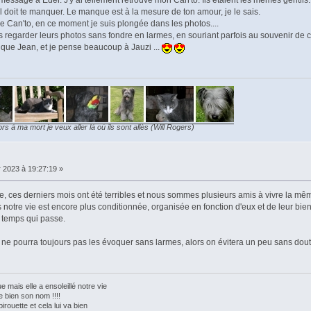
 message à Eder. J'y ai tellement retrouvé mon Can'to. Ils étaient les mêmes gentils.
il doit te manquer. Le manque est à la mesure de ton amour, je le sais.
de Can'to, en ce moment je suis plongée dans les photos....
s regarder leurs photos sans fondre en larmes, en souriant parfois au souvenir de ce
si que Jean, et je pense beaucoup à Jauzi ...
ors à ma mort je veux aller là où ils sont allés (Will Rogers)
r 2023 à 19:27:19 »
e, ces derniers mois ont été terribles et nous sommes plusieurs amis à vivre la mê
és notre vie est encore plus conditionnée, organisée en fonction d'eux et de leur bie
 temps qui passe.
e pourra toujours pas les évoquer sans larmes, alors on évitera un peu sans doute..
e mais elle a ensoleillé notre vie
te bien son nom !!!!
pirouette et cela lui va bien