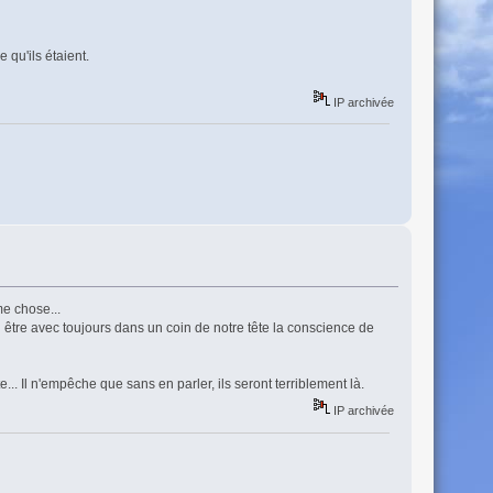
 qu'ils étaient.
IP archivée
me chose...
n être avec toujours dans un coin de notre tête la conscience de
. Il n'empêche que sans en parler, ils seront terriblement là.
IP archivée