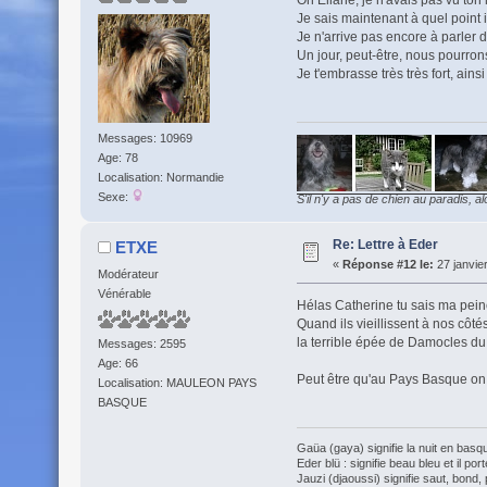
Oh Eliane, je n'avais pas vu ton
Je sais maintenant à quel point 
Je n'arrive pas encore à parler 
Un jour, peut-être, nous pourron
Je t'embrasse très très fort, ain
Messages: 10969
Age: 78
Localisation: Normandie
Sexe:
S'il n'y a pas de chien au paradis, al
Re: Lettre à Eder
ETXE
«
Réponse #12 le:
27 janvie
Modérateur
Vénérable
Hélas Catherine tu sais ma pein
Quand ils vieillissent à nos côt
la terrible épée de Damocles du
Messages: 2595
Age: 66
Peut être qu'au Pays Basque on n
Localisation: MAULEON PAYS
BASQUE
Gaüa (gaya) signifie la nuit en basqu
Eder blü : signifie beau bleu et il por
Jauzi (djaoussi) signifie saut, bond, 