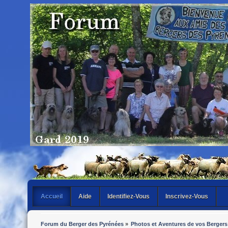
Accueil
Aide
Identifiez-Vous
Inscrivez-Vous
Forum du Berger des Pyrénées
»
Photos et Aventures de vos Bergers