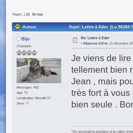
Pages:
1
[
2
]
En bas
Auteur
Sujet: Lettre à Eder (Lu 56265 f
Re: Lettre à Eder
Bijo
«
Réponse #10 le:
15 décembre 202
Champion
Je viens de lir
tellement bien 
Jean , mais pou
Messages: 462
très fort à vous
Age: 72
Localisation: Moselle 57
bien seule . B
Sexe:
"On reconnaît la grandeur et la valeur d'un