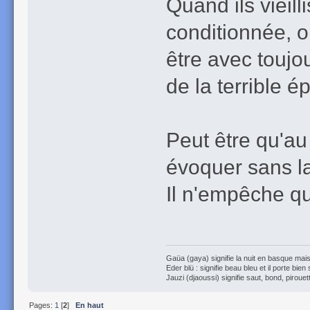
Quand ils vieill
conditionnée, o
être avec toujo
de la terrible 
Peut être qu'au
évoquer sans la
Il n'empêche que
Gaüa (gaya) signifie la nuit en basque mais 
Eder blü : signifie beau bleu et il porte bien
Jauzi (djaoussi) signifie saut, bond, pirouett
Pages:
1
[
2
]
En haut