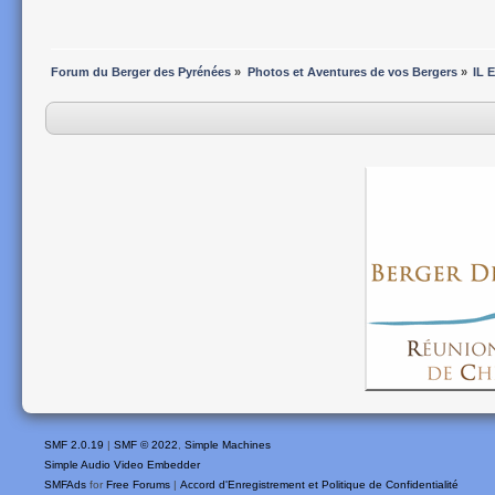
Forum du Berger des Pyrénées
»
Photos et Aventures de vos Bergers
»
IL 
SMF 2.0.19
|
SMF © 2022
,
Simple Machines
Simple Audio Video Embedder
SMFAds
for
Free Forums
|
Accord d'Enregistrement et Politique de Confidentialité