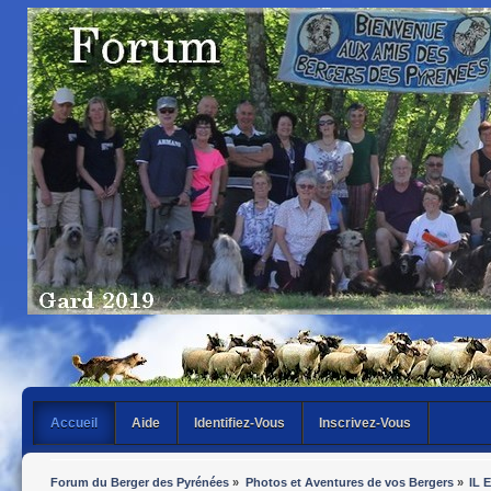
Accueil
Aide
Identifiez-Vous
Inscrivez-Vous
Forum du Berger des Pyrénées
»
Photos et Aventures de vos Bergers
»
IL 