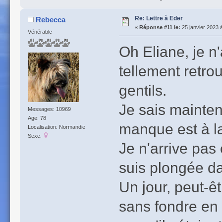
Re: Lettre à Eder
Rebecca
«
Réponse #11 le:
25 janvier 2023 
Vénérable
Oh Eliane, je n
tellement retro
gentils.
Je sais mainten
Messages: 10969
Age: 78
manque est à la
Localisation: Normandie
Sexe:
Je n'arrive pas
suis plongée da
Un jour, peut-ê
sans fondre en 