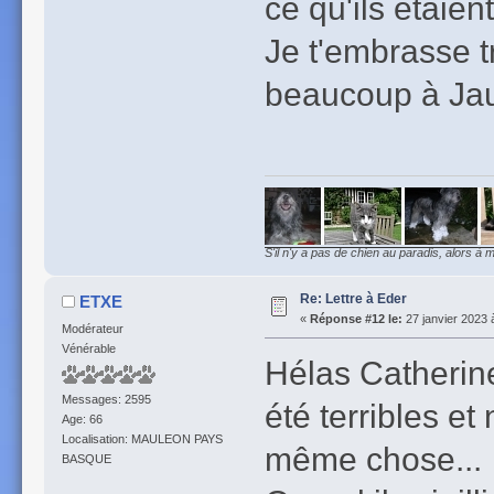
ce qu'ils étaient
Je t'embrasse tr
beaucoup à Jau
S'il n'y a pas de chien au paradis, alors à m
Re: Lettre à Eder
ETXE
«
Réponse #12 le:
27 janvier 2023 
Modérateur
Vénérable
Hélas Catherine
Messages: 2595
été terribles e
Age: 66
Localisation: MAULEON PAYS
même chose...
BASQUE