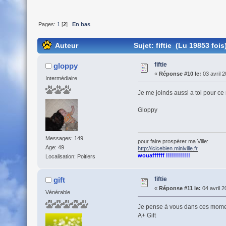
Pages:
1
[
2
]
En bas
Auteur
Sujet: fiftie (Lu 19853 fois
fiftie
gloppy
«
Réponse #10 le:
03 avril 2
Intermédiaire
Je me joinds aussi a toi pour ce
Gloppy
Messages: 149
pour faire prospérer ma Ville:
Age: 49
http://icicebien.miniville.fr
wouaffffff !!!!!!!!!!!!
Localisation: Poitiers
fiftie
gift
«
Réponse #11 le:
04 avril 2
Vénérable
Je pense à vous dans ces moments
A+ Gift