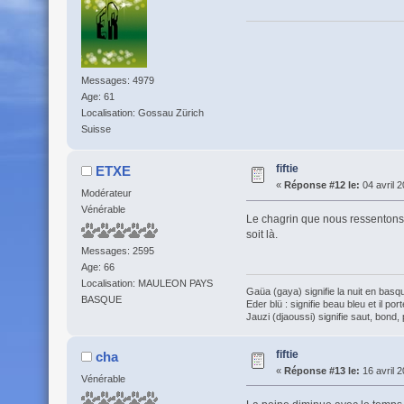
Messages: 4979
Age: 61
Localisation: Gossau Zürich
Suisse
fiftie
ETXE
«
Réponse #12 le:
04 avril 2
Modérateur
Vénérable
Le chagrin que nous ressentons 
soit là.
Messages: 2595
Age: 66
Localisation: MAULEON PAYS
Gaüa (gaya) signifie la nuit en basqu
BASQUE
Eder blü : signifie beau bleu et il por
Jauzi (djaoussi) signifie saut, bond, 
fiftie
cha
«
Réponse #13 le:
16 avril 2
Vénérable