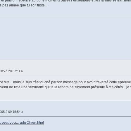
 et puis on repence au bons moments passés ensembles et les larmes se transform
 pas aimée que tu soit triste...
005 à 20:07:11 »
 site... mais je suis très touché par ton message pour avoir traversé cette épreuve 
ir de fiftie une familiarité qui te la rendra paisiblement présente à tes côtés... je 
005 à 09:15:54 »
uveur/Luci...radisChien.html