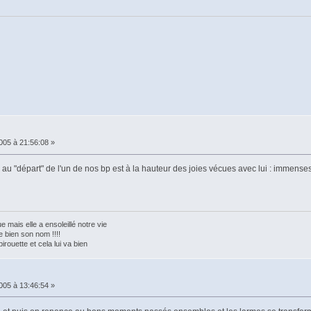
005 à 21:56:08 »
au "départ" de l'un de nos bp est à la hauteur des joies vécues avec lui : immens
e mais elle a ensoleillé notre vie
te bien son nom !!!!
pirouette et cela lui va bien
005 à 13:46:54 »