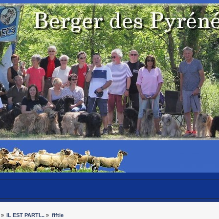
»
IL EST PARTI...
»
fiftie