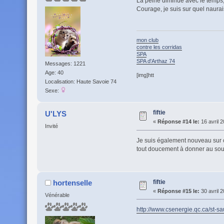
La peine diminue avec le temps,
Courage, je suis sur quel naurais
mon club
contre les corridas
SPA
SPA d'Arthaz 74
Messages: 1221
Age: 40
[img]htt
Localisation: Haute Savoie 74
Sexe:
fiftie
U'LYS
«
Réponse #14 le:
16 avril 2
Invité
Je suis également nouveau sur ce
tout doucement à donner au souven
fiftie
hortenselle
«
Réponse #15 le:
30 avril 2
Vénérable
http://www.csenergie.qc.ca/st-sa