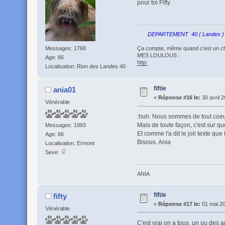
pour toi Fifty
DEPARTEMENT 40 ( Landes )
Ça compte, même quand c'est un chie
Messages: 1768
MES LOULOUS :
Age: 86
http:
Localisation: Rion des Landes 40
fiftie
ania01
«
Réponse #16 le:
30 avril 2
Vénérable
:huh: Nous sommes de tout coeur
Mais de toute façon, c'est sur q
Messages: 1993
Et comme l'a dit le joli texte que
Age: 66
Bisous. Ania
Localisation: Ermont
Sexe:
ANIA
fiftie
fifty
«
Réponse #17 le:
01 mai 20
Vénérable
C'est vrai on a tous, un ou des a