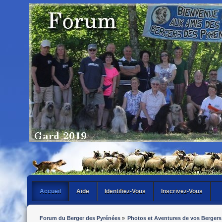
Accueil
Aide
Identifiez-Vous
Inscrivez-Vous
Forum du Berger des Pyrénées
»
Photos et Aventures de vos Bergers