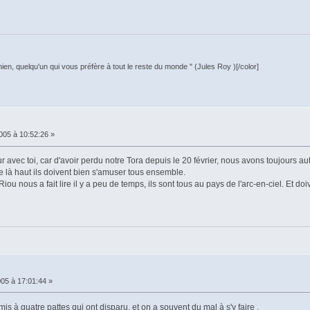
n, quelqu'un qui vous préfère à tout le reste du monde " (Jules Roy )[/color]
005 à 10:52:26 »
 avec toi, car d'avoir perdu notre Tora depuis le 20 février, nous avons toujours 
ue là haut ils doivent bien s'amuser tous ensemble.
 Riou nous a fait lire il y a peu de temps, ils sont tous au pays de l'arc-en-ciel. Et d
05 à 17:01:44 »
mis à quatre pattes qui ont disparu, et on a souvent du mal à s'y faire .