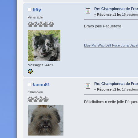
Re: Championnat de Fran
fifty
«
Réponse #1 le:
15 septemb
Vénérable
Bravo jolie Paquerette!
Blue Mic Wap Belli Puce Jump Java
Messages: 4429
Re: Championnat de Fran
fanou81
«
Réponse #2 le:
17 septemb
Champion
Félicitations à cette jolie Pâque