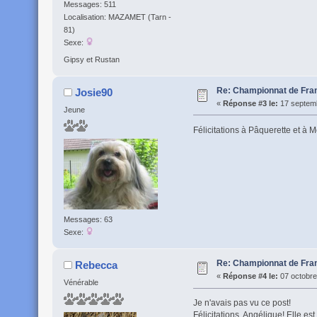
Messages: 511
Localisation: MAZAMET (Tarn -
81)
Sexe:
Gipsy et Rustan
Re: Championnat de Fran
Josie90
«
Réponse #3 le:
17 septemb
Jeune
Félicitations à Pâquerette et à
Messages: 63
Sexe:
Re: Championnat de Fran
Rebecca
«
Réponse #4 le:
07 octobre
Vénérable
Je n'avais pas vu ce post!
Félicitations, Angélique! Elle es