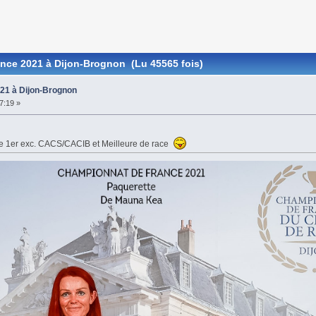
nce 2021 à Dijon-Brognon (Lu 45565 fois)
21 à Dijon-Brognon
7:19 »
ne 1er exc. CACS/CACIB et Meilleure de race