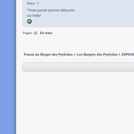
Sexe:
"Toute grande passion débouche
sur l'infini"
Pages: [
1
]
En haut
Forum du Berger des Pyrénées
»
Les Bergers des Pyrénées
»
EXPOSI