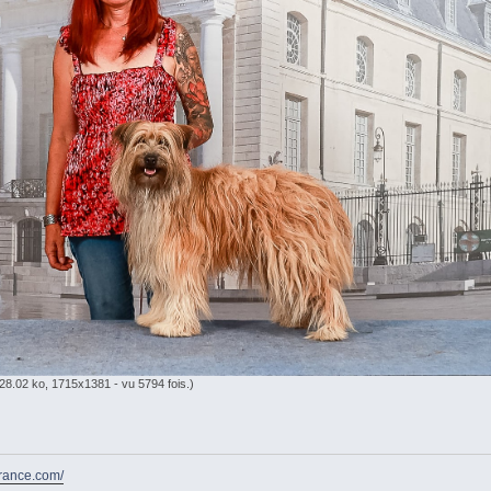
28.02 ko, 1715x1381 - vu 5794 fois.)
france.com/