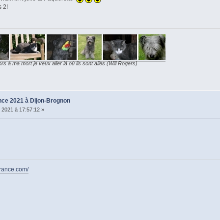
 2!
ors à ma mort je veux aller là où ils sont allés (Will Rogers)
ce 2021 à Dijon-Brognon
 2021 à 17:57:12 »
france.com/