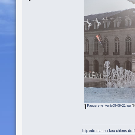
Paquerette_Agria05-09-21.jpg
(6
http://de-mauna-kea.chiens-de-