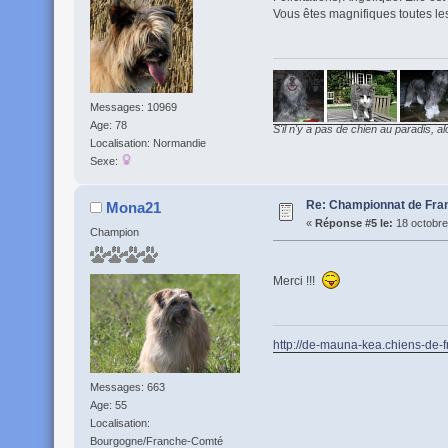
Vous êtes magnifiques toutes les
Messages: 10969
Age: 78
S'il n'y a pas de chien au paradis, al
Localisation: Normandie
Sexe:
Re: Championnat de Fran
Mona21
«
Réponse #5 le:
18 octobre
Champion
Merci !!!
http://de-mauna-kea.chiens-de-
Messages: 663
Age: 55
Localisation:
Bourgogne/Franche-Comté