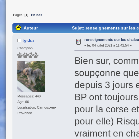
Pages: [
1
]
En bas
Auteur
Sujet: renseignements sur les c
renseignements sur les chaleu
tyska
«
le:
04 juillet 2021 à 11:42:54 »
Champion
Bien sur, comme
soupçonne que L
depuis 3 jours 
BP ont toujours 
Messages: 440
Age: 66
pour la corse et
Localisation: Carnoux-en-
Provence
pour elle) Risqu
vraiment en chal