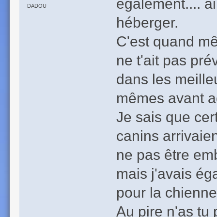
également.... a
DADOU
héberger.
C'est quand mêm
ne t'ait pas pré
dans les meilleu
mêmes avant ad
Je sais que cert
canins arrivaie
ne pas être emb
mais j'avais ég
pour la chienne.
Au pire n'as tu