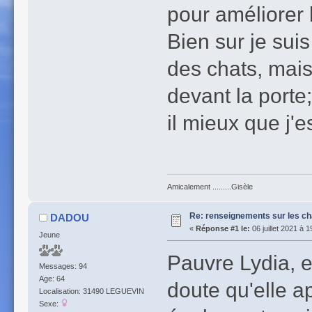
pour améliorer l
Bien sur je su
des chats, mais
devant la porte; 
il mieux que j'
Amicalement .........Gisèle
Re: renseignements sur les ch
DADOU
«
Réponse #1 le:
06 juillet 2021 à 1
Jeune
Pauvre Lydia, en
Messages: 94
Age: 64
doute qu'elle ap
Localisation: 31490 LEGUEVIN
Sexe: