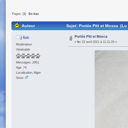
Pages: [
1
]
En bas
Auteur
Sujet: Portée Pitt et Mosca (Lu 
Portée Pitt et Mosca
j-luc
«
le:
22 avril 2021 à 11:11:29 »
Modérateur
Vénérable
Messages: 2801
Age: 74
Localisation: Alger
Sexe: