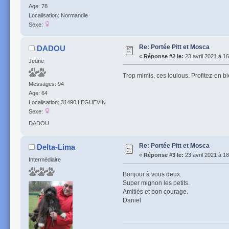
Age: 78
Localisation: Normandie
Sexe:
Re: Portée Pitt et Mosca
DADOU
«
Réponse #2 le:
23 avril 2021 à 16
Jeune
Trop mimis, ces loulous. Profitez-en bie
Messages: 94
Age: 64
Localisation: 31490 LEGUEVIN
Sexe:
DADOU
Re: Portée Pitt et Mosca
Delta-Lima
«
Réponse #3 le:
23 avril 2021 à 18
Intermédiaire
Bonjour à vous deux.
Super mignon les petits.
Amitiés et bon courage.
Daniel