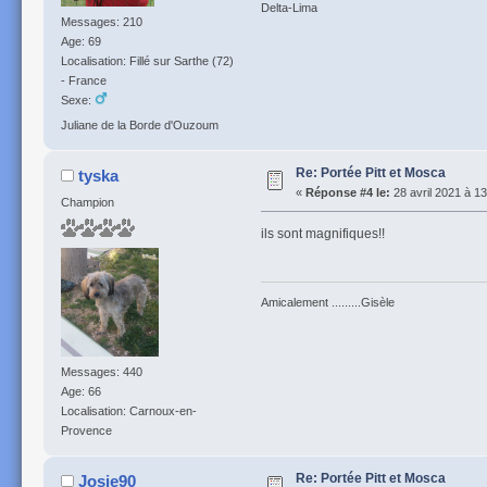
Delta-Lima
Messages: 210
Age: 69
Localisation: Fillé sur Sarthe (72)
- France
Sexe:
Juliane de la Borde d'Ouzoum
Re: Portée Pitt et Mosca
tyska
«
Réponse #4 le:
28 avril 2021 à 13
Champion
ils sont magnifiques!!
Amicalement .........Gisèle
Messages: 440
Age: 66
Localisation: Carnoux-en-
Provence
Re: Portée Pitt et Mosca
Josie90