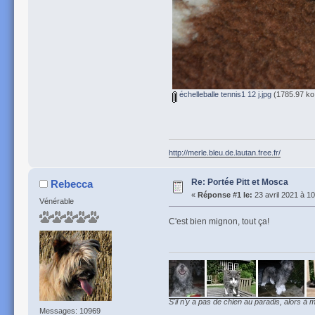
échelleballe tennis1 12 j.jpg
(1785.97 ko,
http://merle.bleu.de.lautan.free.fr/
Re: Portée Pitt et Mosca
Rebecca
«
Réponse #1 le:
23 avril 2021 à 10
Vénérable
C'est bien mignon, tout ça!
S'il n'y a pas de chien au paradis, alors à m
Messages: 10969