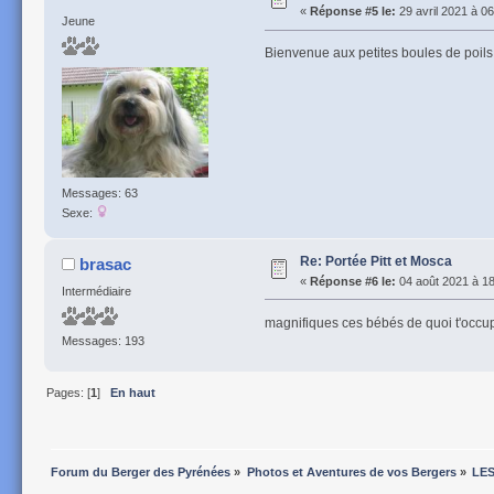
«
Réponse #5 le:
29 avril 2021 à 06
Jeune
Bienvenue aux petites boules de poils, e
Messages: 63
Sexe:
Re: Portée Pitt et Mosca
brasac
«
Réponse #6 le:
04 août 2021 à 18
Intermédiaire
magnifiques ces bébés de quoi t'occu
Messages: 193
Pages: [
1
]
En haut
Forum du Berger des Pyrénées
»
Photos et Aventures de vos Bergers
»
LES