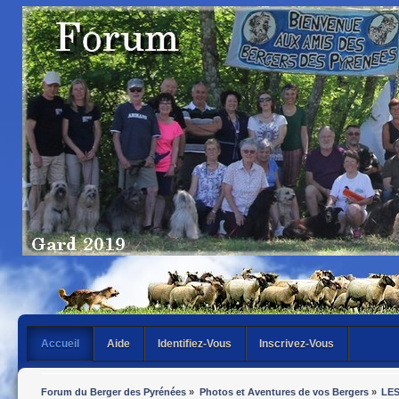
Accueil
Aide
Identifiez-Vous
Inscrivez-Vous
Forum du Berger des Pyrénées
»
Photos et Aventures de vos Bergers
»
LES