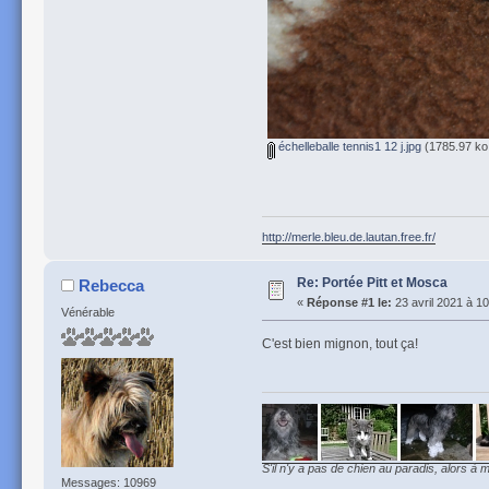
échelleballe tennis1 12 j.jpg
(1785.97 ko,
http://merle.bleu.de.lautan.free.fr/
Re: Portée Pitt et Mosca
Rebecca
«
Réponse #1 le:
23 avril 2021 à 10
Vénérable
C'est bien mignon, tout ça!
S'il n'y a pas de chien au paradis, alors à m
Messages: 10969