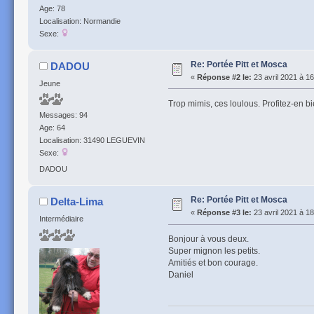
Age: 78
Localisation: Normandie
Sexe:
Re: Portée Pitt et Mosca
DADOU
«
Réponse #2 le:
23 avril 2021 à 16
Jeune
Trop mimis, ces loulous. Profitez-en bie
Messages: 94
Age: 64
Localisation: 31490 LEGUEVIN
Sexe:
DADOU
Re: Portée Pitt et Mosca
Delta-Lima
«
Réponse #3 le:
23 avril 2021 à 18
Intermédiaire
Bonjour à vous deux.
Super mignon les petits.
Amitiés et bon courage.
Daniel