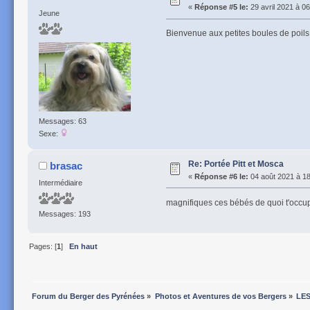
«
Réponse #5 le:
29 avril 2021 à 06
Jeune
Bienvenue aux petites boules de poils, e
Messages: 63
Sexe:
Re: Portée Pitt et Mosca
brasac
«
Réponse #6 le:
04 août 2021 à 18
Intermédiaire
magnifiques ces bébés de quoi t'occu
Messages: 193
Pages: [
1
]
En haut
Forum du Berger des Pyrénées
»
Photos et Aventures de vos Bergers
»
LES