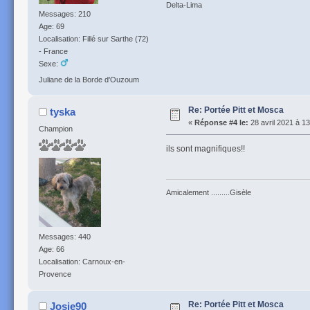
Delta-Lima
Messages: 210
Age: 69
Localisation: Fillé sur Sarthe (72)
- France
Sexe:
Juliane de la Borde d'Ouzoum
Re: Portée Pitt et Mosca
tyska
«
Réponse #4 le:
28 avril 2021 à 13
Champion
ils sont magnifiques!!
Amicalement .........Gisèle
Messages: 440
Age: 66
Localisation: Carnoux-en-
Provence
Re: Portée Pitt et Mosca
Josie90