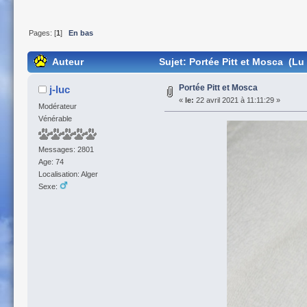
Pages: [
1
]
En bas
Auteur
Sujet: Portée Pitt et Mosca (Lu 
Portée Pitt et Mosca
j-luc
«
le:
22 avril 2021 à 11:11:29 »
Modérateur
Vénérable
Messages: 2801
Age: 74
Localisation: Alger
Sexe: