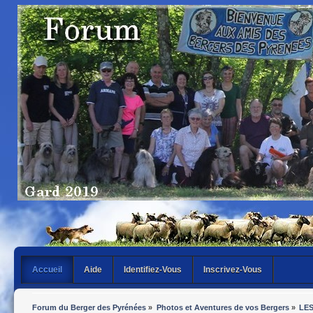
Accueil
Aide
Identifiez-Vous
Inscrivez-Vous
Forum du Berger des Pyrénées
»
Photos et Aventures de vos Bergers
»
LES