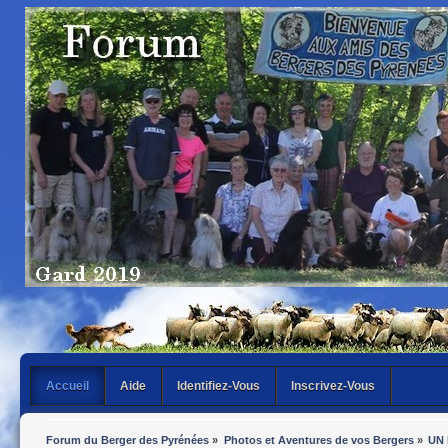
Accueil
Aide
Identifiez-Vous
Inscrivez-Vous
Forum du Berger des Pyrénées
»
Photos et Aventures de vos Bergers
»
UN 