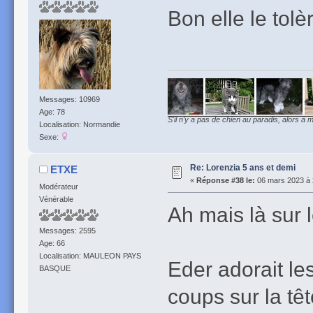
Bon elle le tol
Messages: 10969
Age: 78
S'il n'y a pas de chien au paradis, alors à m
Localisation: Normandie
Sexe:
Re: Lorenzia 5 ans et demi
ETXE
«
Réponse #38 le:
06 mars 2023 à 
Modérateur
Vénérable
Ah mais là sur l
Messages: 2595
Age: 66
Localisation: MAULEON PAYS
Eder adorait les
BASQUE
coups sur la têt