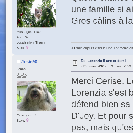
une famille si a
Gros câlins à la
Messages: 1402
Age: 74
Localisation: Thann
Sexe:
« Il faut toujours viser la lune, car même e
Re: Lorenzia 5 ans et demi
Josie90
«
Réponse #32 le:
19 février 2023 
Jeune
Merci Cerise. Le
Lorenzia s'est 
défend bien sa 
D'Joy. Et pour 
Messages: 63
Sexe:
pas, mais qu'es