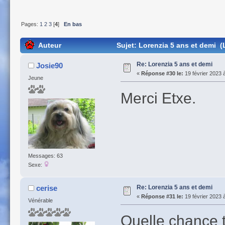
Pages:
1
2
3
[
4
]
En bas
Auteur
Sujet: Lorenzia 5 ans et demi (
Re: Lorenzia 5 ans et demi
Josie90
«
Réponse #30 le:
19 février 2023 
Jeune
Merci Etxe.
Messages: 63
Sexe:
Re: Lorenzia 5 ans et demi
cerise
«
Réponse #31 le:
19 février 2023 
Vénérable
Quelle chance t