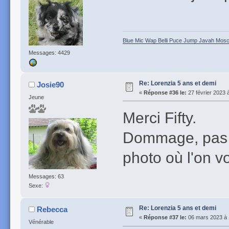
Blue Mic Wap Belli Puce Jump Javah Mosca
Messages: 4429
Re: Lorenzia 5 ans et demi
Josie90
«
Réponse #36 le:
27 février 2023 
Jeune
Merci Fifty.
Dommage, pas f
photo où l'on vo
Messages: 63
Sexe:
Re: Lorenzia 5 ans et demi
Rebecca
«
Réponse #37 le:
06 mars 2023 à 
Vénérable