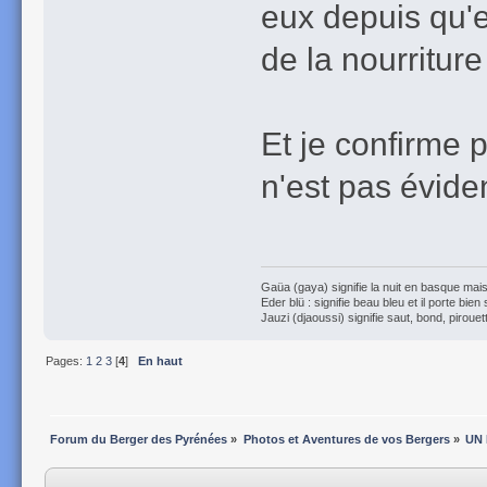
eux depuis qu'el
de la nourritur
Et je confirme 
n'est pas évid
Gaüa (gaya) signifie la nuit en basque mais 
Eder blü : signifie beau bleu et il porte bien
Jauzi (djaoussi) signifie saut, bond, pirouett
Pages:
1
2
3
[
4
]
En haut
Forum du Berger des Pyrénées
»
Photos et Aventures de vos Bergers
»
UN 