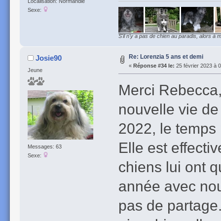
Localisation: Normandie
Sexe:
S'il n'y a pas de chien au paradis, alors à m
Re: Lorenzia 5 ans et demi
Josie90
«
Réponse #34 le:
25 février 2023 à 
Jeune
Merci Rebecca, 
nouvelle vie de
2022, le temps 
Elle est effecti
Messages: 63
Sexe:
chiens lui ont
année avec nous
pas de partage.