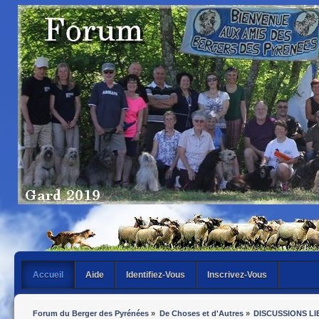
Accueil
Aide
Identifiez-Vous
Inscrivez-Vous
Forum du Berger des Pyrénées
»
De Choses et d'Autres
»
DISCUSSIONS LI