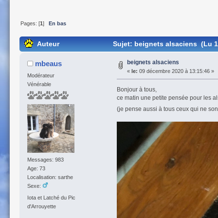
Pages: [
1
]
En bas
Auteur
Sujet: beignets alsaciens (Lu 1
beignets alsaciens
mbeaus
«
le:
09 décembre 2020 à 13:15:46 »
Modérateur
Vénérable
Bonjour à tous,
ce matin une petite pensée pour les a
(je pense aussi à tous ceux qui ne so
Messages: 983
Age: 73
Localisation: sarthe
Sexe:
Iota et Latché du Pic
d'Arrouyette