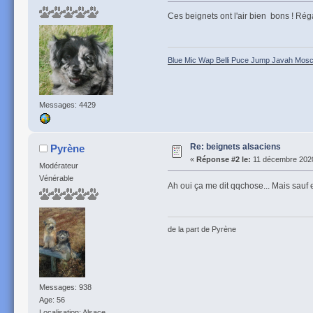
Ces beignets ont l'air bien bons ! Rég
Blue Mic Wap Belli Puce Jump Javah Mosca
Messages: 4429
Re: beignets alsaciens
Pyrène
«
Réponse #2 le:
11 décembre 2020
Modérateur
Vénérable
Ah oui ça me dit qqchose... Mais sauf 
de la part de Pyrène
Messages: 938
Age: 56
Localisation: Alsace