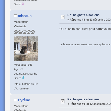
Sexe:
Re: beignets alsaciens
mbeaus
«
Réponse #3 le:
11 décembre 2020
Modérateur
Vénérable
Oui tu as raison, c’est pour carnaval m
Le bon éducateur n'est pas celui qui ouvre l
Messages: 983
Age: 73
Localisation: sarthe
Sexe:
Iota et Latché du Pic
d'Arrouyette
Re: beignets alsaciens
Pyrène
«
Réponse #4 le:
12 décembre 2020
Modérateur
Vénérable