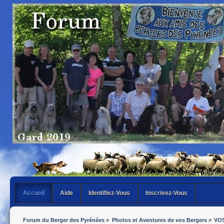
Accueil
Aide
Identifiez-Vous
Inscrivez-Vous
Forum du Berger des Pyrénées
»
Photos et Aventures de vos Bergers
»
VO