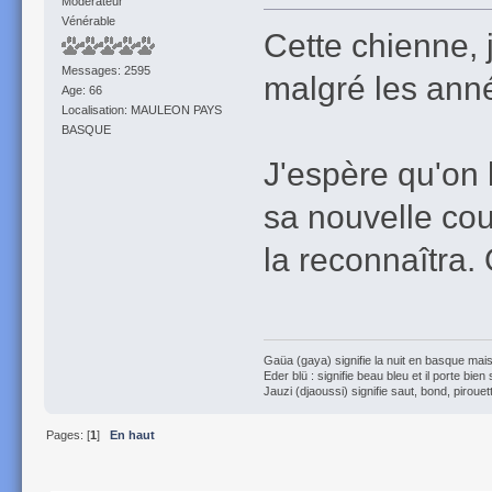
Modérateur
Vénérable
Cette chienne, j
Messages: 2595
malgré les anné
Age: 66
Localisation: MAULEON PAYS
BASQUE
J'espère qu'on 
sa nouvelle cou
la reconnaîtra.
Gaüa (gaya) signifie la nuit en basque mais 
Eder blü : signifie beau bleu et il porte bien
Jauzi (djaoussi) signifie saut, bond, pirouett
Pages: [
1
]
En haut