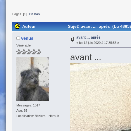
Pages: [
1
]
En bas
Auteur
Sujet: avant .... après (Lu 48652
avant .... après
venus
«
le:
12 juin 2020 à 17:35:56 »
Vénérable
avant ...
Messages: 1517
Age: 65
Localisation: Béziers - Hérault