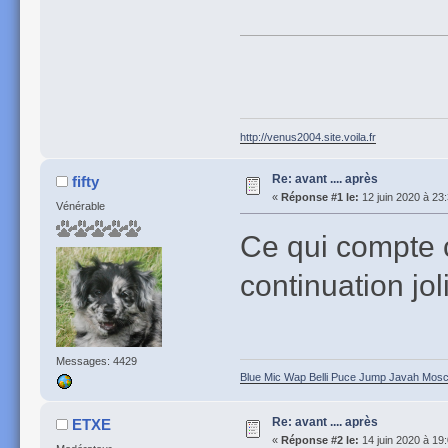
http://venus2004.site.voila.fr
Re: avant .... après
fifty
«
Réponse #1 le:
12 juin 2020 à 23
Vénérable
Ce qui compte c
continuation jol
Messages: 4429
Blue Mic Wap Belli Puce Jump Javah Mosca
Re: avant .... après
ETXE
«
Réponse #2 le:
14 juin 2020 à 19