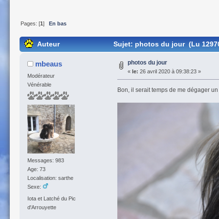
Pages: [
1
]
En bas
Auteur
Sujet: photos du jour (Lu 12970
photos du jour
mbeaus
«
le:
26 avril 2020 à 09:38:23 »
Modérateur
Vénérable
Bon, il serait temps de me dégager un 
Messages: 983
Age: 73
Localisation: sarthe
Sexe:
Iota et Latché du Pic
d'Arrouyette