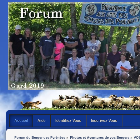
Accueil
Aide
Identifiez-Vous
Inscrivez-Vous
Forum du Berger des Pyrénées
»
Photos et Aventures de vos Bergers
»
VO