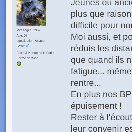
Jeunes ou ancien
plus que raisonn
difficile pour n
Messages: 2967
Moi aussi, et po
Age: 57
Localisation: Alsace
réduis les dista
Sexe:
Falco & Heben de la Petite
que quand ils n
Ferme de Wihr
fatigue... même 
rentre...
En plus nos BP 
épuisement !
Rester à l'écou
leur convenir es