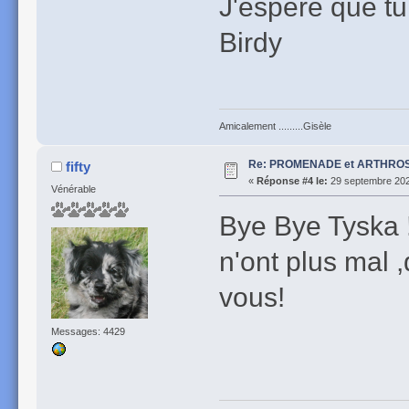
J'espère que t
Birdy
Amicalement .........Gisèle
Re: PROMENADE et ARTHROS
fifty
«
Réponse #4 le:
29 septembre 202
Vénérable
Bye Bye Tyska !
n'ont plus mal 
vous!
Messages: 4429