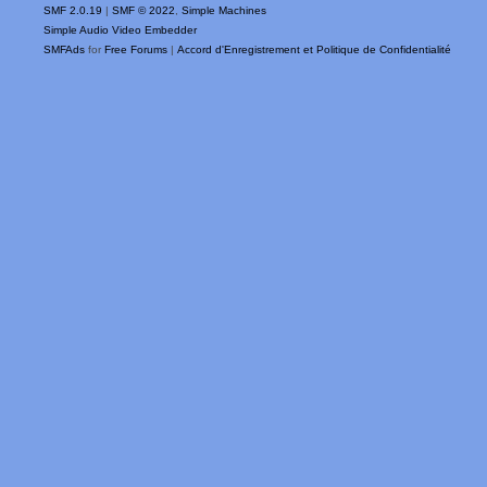
SMF 2.0.19
|
SMF © 2022
,
Simple Machines
Simple Audio Video Embedder
SMFAds
for
Free Forums
|
Accord d'Enregistrement et Politique de Confidentialité