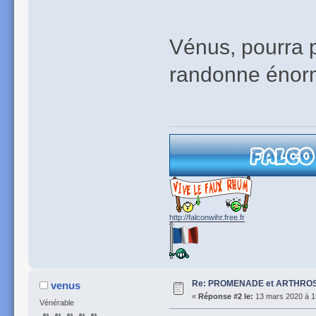
Vénus, pourra p
randonne énor
http://falconwihr.free.fr
Re: PROMENADE et ARTHROS
venus
«
Réponse #2 le:
13 mars 2020 à 1
Vénérable