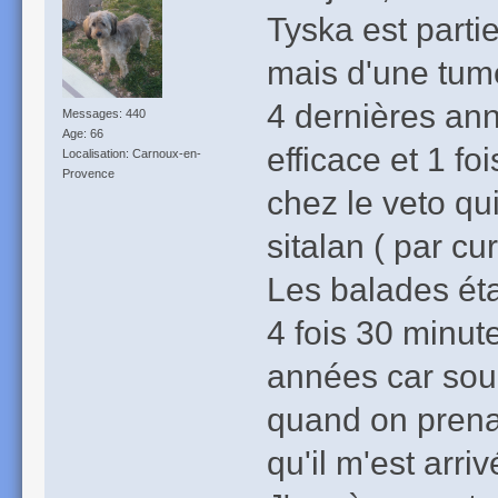
Tyska est parti
mais d'une tume
4 dernières ann
Messages: 440
Age: 66
efficace et 1 f
Localisation: Carnoux-en-
Provence
chez le veto qui
sitalan ( par cu
Les balades ét
4 fois 30 minut
années car sourd
quand on prenait
qu'il m'est arri