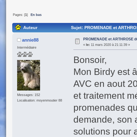
Pages: [
1
]
En bas
Auteur
Sujet: PROMENADE et ARTHROSE
PROMENADE et ARTHROSE du
annie88
«
le:
11 mars 2020 à 21:11:39 »
Intermédiaire
Bonsoir,
Mon Birdy est âg
AVC en aout 20
et traitement mé
Messages: 152
Localisation: moyenmoutier 88
promenades que
demande, son at
solutions pour 