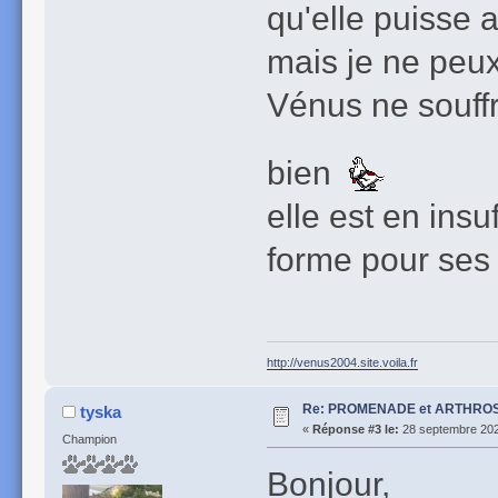
qu'elle puisse a
mais je ne peux
Vénus ne souffre
bien
elle est en ins
forme pour ses 
http://venus2004.site.voila.fr
Re: PROMENADE et ARTHROS
tyska
«
Réponse #3 le:
28 septembre 202
Champion
Bonjour,