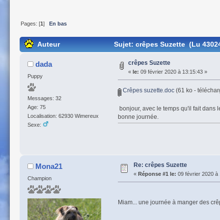
Pages: [
1
]
En bas
Auteur
Sujet: crêpes Suzette (Lu 43024
crêpes Suzette
dada
«
le:
09 février 2020 à 13:15:43 »
Puppy
Crêpes suzette.doc
(61 ko - téléchar
Messages: 32
Age: 75
bonjour, avec le temps qu'il fait dans
Localisation: 62930 Wimereux
bonne journée.
Sexe:
Re: crêpes Suzette
Mona21
«
Réponse #1 le:
09 février 2020 à
Champion
Miam... une journée à manger des cr