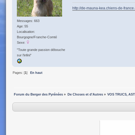
http://de-mauna-kea.chiens-de-france
Messages: 663
Age: 55
Localisation:
Bourgogne/Franche-Comté
Sexe:
"Toute grande passion débouche
sur l'infini"
Pages: [
1
]
En haut
Forum du Berger des Pyrénées
»
De Choses et d'Autres
»
VOS TRUCS, AS