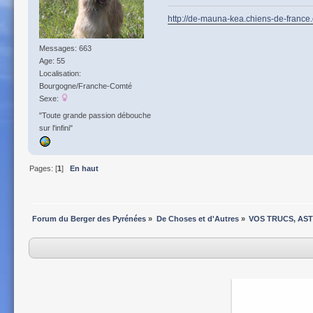
http://de-mauna-kea.chiens-de-france
Messages: 663
Age: 55
Localisation:
Bourgogne/Franche-Comté
Sexe:
"Toute grande passion débouche
sur l'infini"
Pages: [
1
]
En haut
Forum du Berger des Pyrénées
»
De Choses et d'Autres
»
VOS TRUCS, AS