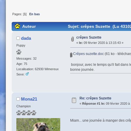
Pages: [
1
]
En bas
Auteur
Sujet: crêpes Suzette (Lu 43102
crêpes Suzette
dada
«
le:
09 février 2020 à 13:15:43 »
Puppy
Crêpes suzette.doc
(61 ko - téléchar
Messages: 32
Age: 75
bonjour, avec le temps qu'il fait dans
Localisation: 62930 Wimereux
bonne journée.
Sexe:
Re: crêpes Suzette
Mona21
«
Réponse #1 le:
09 février 2020 à
Champion
Miam... une journée à manger des cr