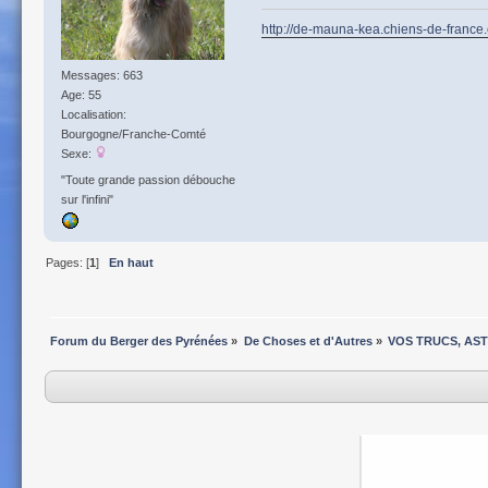
http://de-mauna-kea.chiens-de-france
Messages: 663
Age: 55
Localisation:
Bourgogne/Franche-Comté
Sexe:
"Toute grande passion débouche
sur l'infini"
Pages: [
1
]
En haut
Forum du Berger des Pyrénées
»
De Choses et d'Autres
»
VOS TRUCS, AS