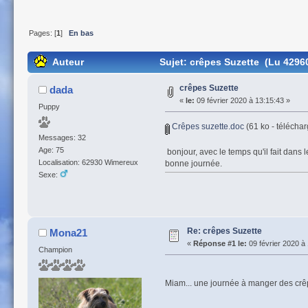
Pages: [
1
]
En bas
Auteur
Sujet: crêpes Suzette (Lu 42960
crêpes Suzette
dada
«
le:
09 février 2020 à 13:15:43 »
Puppy
Crêpes suzette.doc
(61 ko - téléchar
Messages: 32
Age: 75
bonjour, avec le temps qu'il fait dans
Localisation: 62930 Wimereux
bonne journée.
Sexe:
Re: crêpes Suzette
Mona21
«
Réponse #1 le:
09 février 2020 à
Champion
Miam... une journée à manger des cr