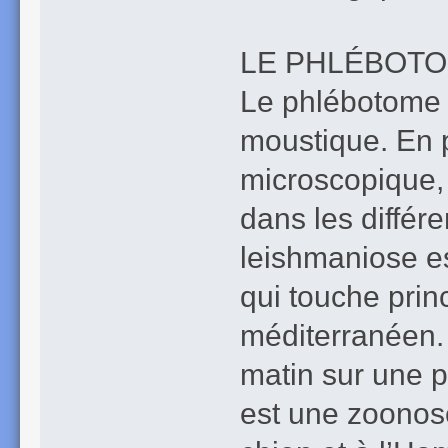
LE PHLÉBOTO
Le phlébotome 
moustique. En pi
microscopique, l
dans les différ
leishmaniose es
qui touche prin
méditerranéen. 
matin sur une 
est une zoonose