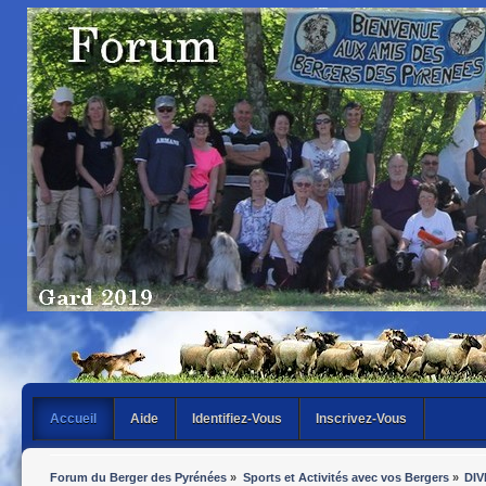
Accueil
Aide
Identifiez-Vous
Inscrivez-Vous
Forum du Berger des Pyrénées
»
Sports et Activités avec vos Bergers
»
DIV