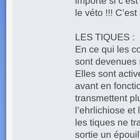
importe si c’es
le véto !!! C’e
LES TIQUES :
En ce qui les c
sont devenues no
Elles sont acti
avant en foncti
transmettent p
l’ehrlichiose e
les tiques ne t
sortie un époui