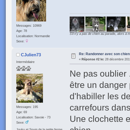
Messages: 10969
Age: 78
S'il n'y a pas de chien au paradis, alors à m
Localisation: Normandie
Sexe:
Re: Randonner avec son chien
CJulien73
«
Réponse #2 le:
28 décembre 2019
Intermédiaire
Ne pas oublier 
être un danger p
d'habiller les d
carrefours dans
Messages: 195
Age: 69
Une clochette e
Localisation: Savoie - 73
Sexe:
chien.
Jouky et Soum de la petite ferme