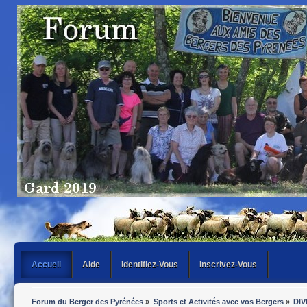
Accueil
Aide
Identifiez-Vous
Inscrivez-Vous
Forum du Berger des Pyrénées
»
Sports et Activités avec vos Bergers
»
DIV