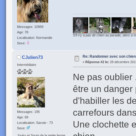
Messages: 10969
Age: 78
S'il n'y a pas de chien au paradis, alors à m
Localisation: Normandie
Sexe:
Re: Randonner avec son chien
CJulien73
«
Réponse #2 le:
28 décembre 2019
Intermédiaire
Ne pas oublier 
être un danger p
d'habiller les d
carrefours dans
Messages: 195
Age: 69
Une clochette e
Localisation: Savoie - 73
Sexe:
chien.
Jouky et Soum de la petite ferme