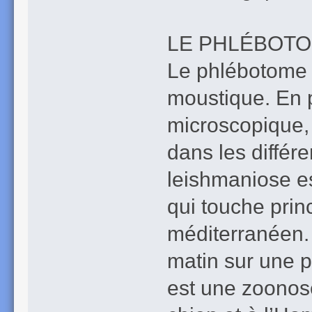
LE PHLÉBOTO
Le phlébotome 
moustique. En pi
microscopique, l
dans les différ
leishmaniose es
qui touche prin
méditerranéen. 
matin sur une 
est une zoonose