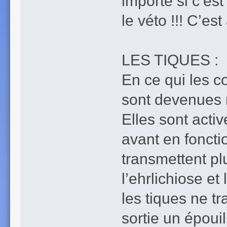
importe si c’es
le véto !!! C’e
LES TIQUES :
En ce qui les c
sont devenues no
Elles sont acti
avant en foncti
transmettent p
l’ehrlichiose e
les tiques ne t
sortie un époui