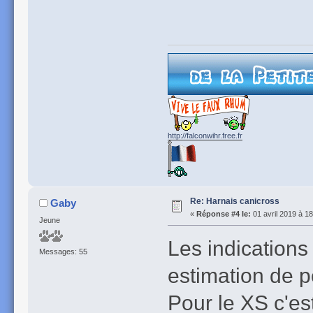
http://falconwihr.free.fr
Re: Harnais canicross
Gaby
«
Réponse #4 le:
01 avril 2019 à 18
Jeune
Les indication
Messages: 55
estimation de p
Pour le XS c'es