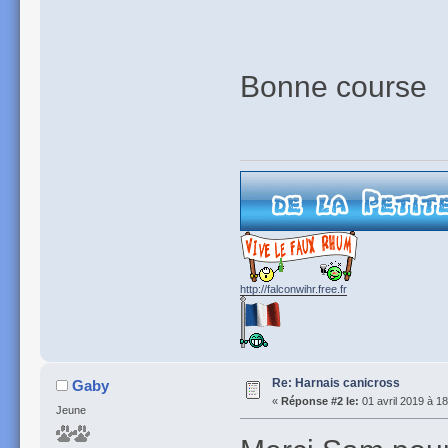
Bonne course
http://falconwihr.free.fr
Re: Harnais canicross
Gaby
«
Réponse #2 le:
01 avril 2019 à 18
Jeune