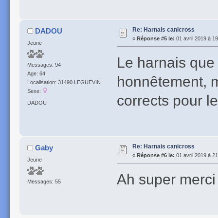
Re: Harnais canicross
DADOU
«
Réponse #5 le:
01 avril 2019 à 19
Jeune
Le harnais que j
Messages: 94
Age: 64
honnêtement, mi
Localisation: 31490 LEGUEVIN
Sexe:
corrects pour l
DADOU
Re: Harnais canicross
Gaby
«
Réponse #6 le:
01 avril 2019 à 21
Jeune
Ah super merci 
Messages: 55