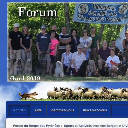
Accueil
Aide
Identifiez-Vous
Inscrivez-Vous
Forum du Berger des Pyrénées
»
Sports et Activités avec vos Bergers
»
DIV