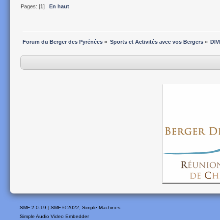
Pages: [
1
]
En haut
Forum du Berger des Pyrénées
»
Sports et Activités avec vos Bergers
»
DIV
SMF 2.0.19
|
SMF © 2022
,
Simple Machines
Simple Audio Video Embedder