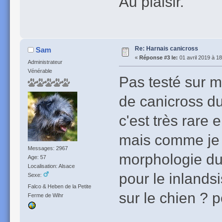
Au plaisir.
Re: Harnais canicross
Sam
«
Réponse #3 le:
01 avril 2019 à 18
Administrateur
Vénérable
Pas testé sur 
de canicross du 
c'est très rare 
mais comme je d
Messages: 2967
morphologie du 
Age: 57
Localisation: Alsace
pour le inlands
Sexe:
Falco & Heben de la Petite
sur le chien ? p
Ferme de Wihr