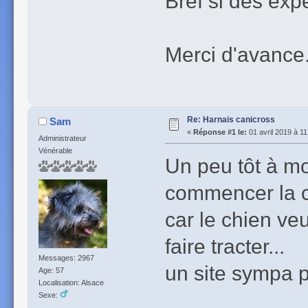
Bref si des exp
Merci d'avance
Re: Harnais canicross
Sam
«
Réponse #1 le:
01 avril 2019 à 11
Administrateur
Vénérable
Un peu tôt à mo
commencer la c
car le chien veut
faire tracter...
Messages: 2967
un site sympa 
Age: 57
Localisation: Alsace
Sexe: