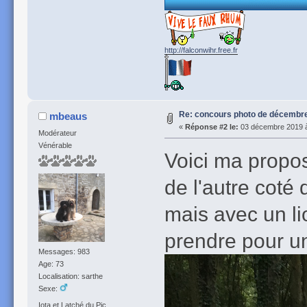
http://falconwihr.free.fr
Re: concours photo de décembre 
mbeaus
«
Réponse #2 le:
03 décembre 2019 à
Modérateur
Vénérable
Voici ma proposi
de l'autre coté
mais avec un l
prendre pour un
Messages: 983
Age: 73
Localisation: sarthe
Sexe:
Iota et Latché du Pic