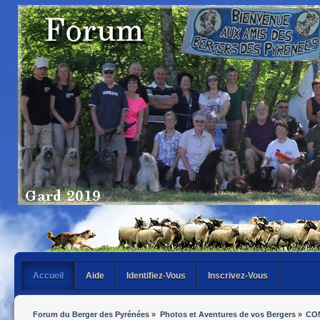
Accueil
Aide
Identifiez-Vous
Inscrivez-Vous
Forum du Berger des Pyrénées
»
Photos et Aventures de vos Bergers
»
CO