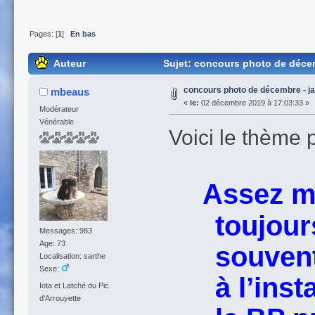
Pages: [
1
]
En bas
Auteur
Sujet: concours photo de décemb
concours photo de décembre - ja
mbeaus
«
le:
02 décembre 2019 à 17:03:33 »
Modérateur
Vénérable
Voici le thème 
Assez m
toujours
Messages: 983
Age: 73
souvent 
Localisation: sarthe
Sexe:
à l’instar
Iota et Latché du Pic
d'Arrouyette