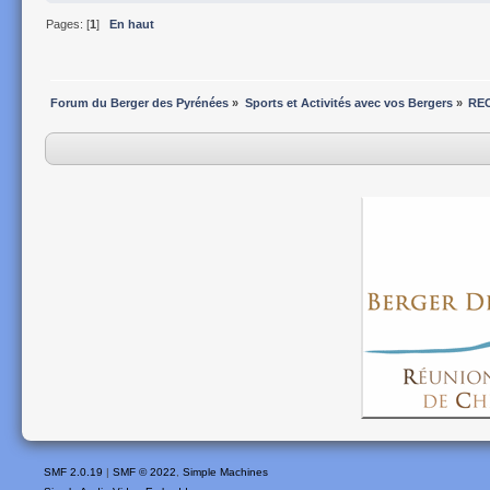
Pages: [
1
]
En haut
Forum du Berger des Pyrénées
»
Sports et Activités avec vos Bergers
»
REC
SMF 2.0.19
|
SMF © 2022
,
Simple Machines