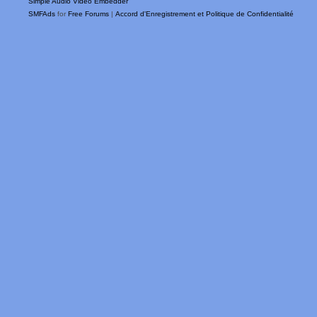
Simple Audio Video Embedder
SMFAds
for
Free Forums
|
Accord d'Enregistrement et Politique de Confidentialité