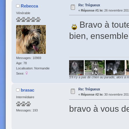
Re: Trégueux
Rebecca
«
Réponse #1 le:
26 novembre 2019
Vénérable
Bravo à tout
bien, ensemble
Messages: 10969
Age: 78
Localisation: Normandie
Sexe:
S'il n'y a pas de chien au paradis, alors à m
Re: Trégueux
brasac
«
Réponse #2 le:
30 novembre 2019
Intermédiaire
bravo à vous d
Messages: 193