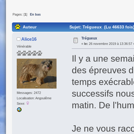
Pages: [
1
]
En bas
Auteur
Sujet: Trégueux (Lu 46633 fois
Trégueux
Alice16
«
le:
26 novembre 2019 à 13:36:57 
Vénérable
Il y a une sema
des épreuves de
temps exécrable
successifs nous
Messages: 2472
Localisation: Angoulême
matin. De l'humi
Sexe:
Je ne vous racon