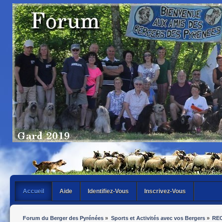
Accueil
Aide
Identifiez-Vous
Inscrivez-Vous
Forum du Berger des Pyrénées
»
Sports et Activités avec vos Bergers
»
REC